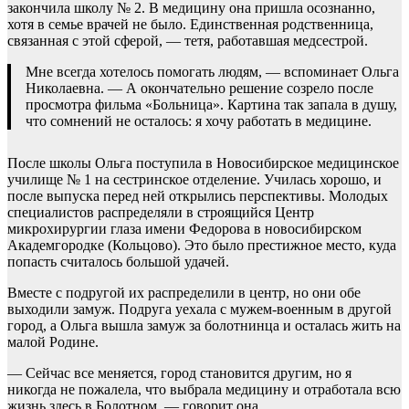
закончила школу № 2. В медицину она пришла осознанно,
хотя в семье врачей не было. Единственная родственница,
связанная с этой сферой, — тетя, работавшая медсестрой.
Мне всегда хотелось помогать людям, — вспоминает Ольга
Николаевна. — А окончательно решение созрело после
просмотра фильма «Больница». Картина так запала в душу,
что сомнений не осталось: я хочу работать в медицине.
После школы Ольга поступила в Новосибирское медицинское
училище № 1 на сестринское отделение. Училась хорошо, и
после выпуска перед ней открылись перспективы. Молодых
специалистов распределяли в строящийся Центр
микрохирургии глаза имени Федорова в новосибирском
Академгородке (Кольцово). Это было престижное место, куда
попасть считалось большой удачей.
Вместе с подругой их распределили в центр, но они обе
выходили замуж. Подруга уехала с мужем-военным в другой
город, а Ольга вышла замуж за болотнинца и осталась жить на
малой Родине.
— Сейчас все меняется, город становится другим, но я
никогда не пожалела, что выбрала медицину и отработала всю
жизнь здесь в Болотном, — говорит она.