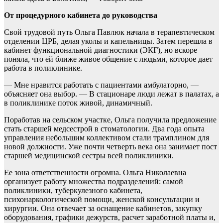
От процедурного кабинета до руководства
Свой трудовой путь Ольга Павлюк начала в терапевтическом
отделении ЦРБ, делая уколы и капельницы. Затем перешла в
кабинет функциональной диагностики (ЭКГ), но вскоре
поняла, что ей ближе живое общение с людьми, которое дает
работа в поликлинике.
— Мне нравится работать с пациентами амбулаторно, —
объясняет она выбор. — В стационаре люди лежат в палатах, а
в поликлинике поток живой, динамичный.
Поработав на сельском участке, Ольга получила предложение
стать старшей медсестрой в стоматологии. Два года опыта
управления небольшим коллективом стали трамплином для
новой должности. Уже почти четверть века она занимает пост
старшей медицинской сестры всей поликлиники.
Ее зона ответственности огромна. Ольга Николаевна
организует работу множества подразделений: самой
поликлиники, туберкулезного кабинета,
психонаркологической помощи, женской консультации и
хирургии. Она отвечает за оснащение кабинетов, закупку
оборудования, графики дежурств, расчет заработной платы и,