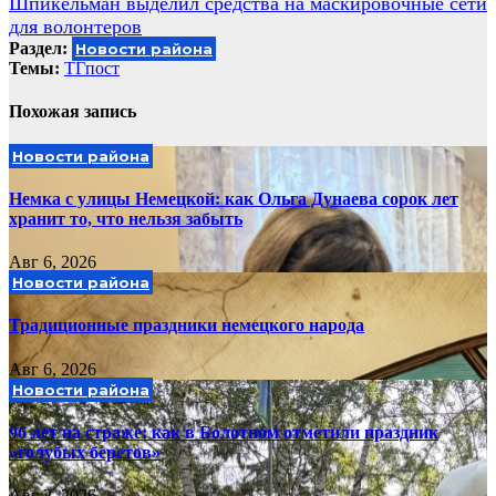
Шпикельман выделил средства на маскировочные сети
для волонтеров
Раздел:
Новости района
Темы:
ТГпост
Похожая запись
Новости района
Немка с улицы Немецкой: как Ольга Дунаева сорок лет
хранит то, что нельзя забыть
Авг 6, 2026
Новости района
Традиционные праздники немецкого народа
Авг 6, 2026
Новости района
96 лет на страже: как в Болотном отметили праздник
«голубых беретов»
Авг 2, 2026