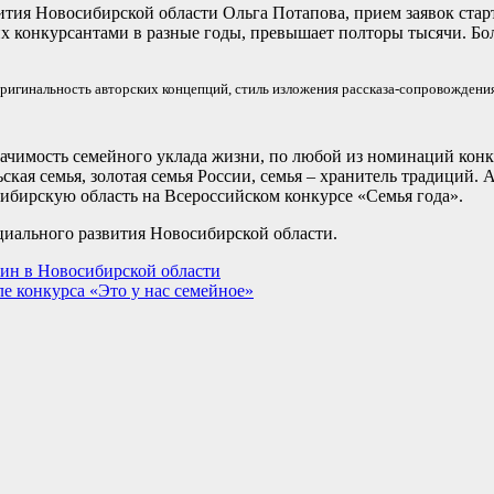
ития Новосибирской области Ольга Потапова, прием заявок старт
х конкурсантами в разные годы, превышает полторы тысячи. Бол
ригинальность авторских концепций, стиль изложения рассказа-сопровождени
чимость семейного уклада жизни, по любой из номинаций конку
ьская семья, золотая семья России, семья – хранитель традиций.
ибирскую область на Всероссийском конкурсе «Семья года».
оциального развития Новосибирской области.
ин в Новосибирской области
е конкурса «Это у нас семейное»