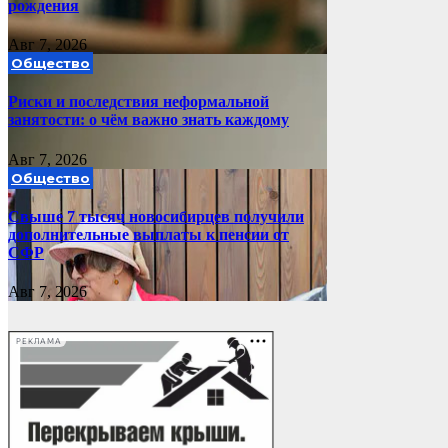
рождения
Авг 7, 2026
Общество
Риски и последствия неформальной
занятости: о чём важно знать каждому
Авг 7, 2026
Общество
Свыше 7 тысяч новосибирцев получили
дополнительные выплаты к пенсии от
СФР
Авг 7, 2026
РЕКЛАМА