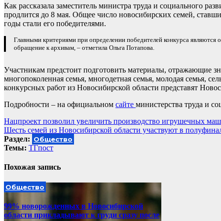
Как рассказала заместитель министра труда и социального разв
продлится до 8 мая. Общее число новосибирских семей, ставши
годы стали его победителями.
Главными критериями при определении победителей конкурса являются о
обращение к архивам, – отметила Ольга Потапова.
Участникам предстоит подготовить материалы, отражающие зна
многопоколенная семья, многодетная семья, молодая семья, сел
конкурсных работ из Новосибирской области представят Новос
Подробности – на официальном
сайте
министерства труда и с
Навигация
Нацпроект позволил увеличить производство игрушечных маш
Шесть семей из Новосибирской области участвуют в полуфинал
по
Раздел:
Общество
записям
Темы:
ТГпост
Похожая запись
Общество
99% новорожденных в Новосибирской
области прикладывают к груди сразу после