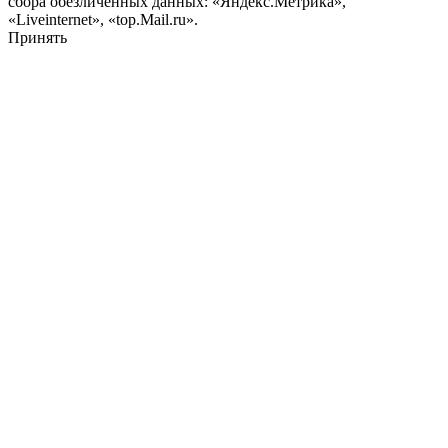
сбора обезличенных данных: «Яндекс.Метрика»,
«Liveinternet», «top.Mail.ru».
Принять