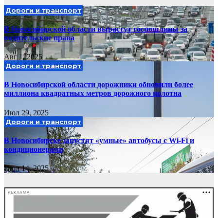
Дороги и транспорт
В Новосибирской области вырастут госпошлины за
водительские права
Авг 1, 2025
Дороги и транспорт
В Новосибирской области дорожники обновили более
миллиона квадратных метров дорожного полотна
Июл 29, 2025
Дороги и транспорт
В Новосибирске запустят «умные» автобусы с Wi-Fi и
кондиционерами
Июл 14, 2025
РЕКЛАМА