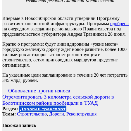
хозяйства региона Анатолий Костылевский
Впервые в Новосибирской области утвердили Программу
развития транспортной инфраструктуры. Программа
одобрена
на очередном заседании регионального Правительства под
председательством губернатора Андрея Травникова 28 июня.
Кратко о программе: будут ликвидированы «узкие места»,
городскую железную дорогу ждет новое развитие, более 1000
километров автодорог затронет реконструкция и
строительство, сетям пригородных маршрутов предстоит
оптимизация.
На указанные цели запланировано в течение 20 лет потратить
345 млрд. рублей.
Навигация
Обновление против износа
Отремонтировать 3 километра сельской дороги в
по
Болотнинском районе пообещали в ТУАД
записям
Раздел:
Дороги и транспорт
Темы:
Cтроительство
,
Дороги
,
Реконструкция
Похожая запись