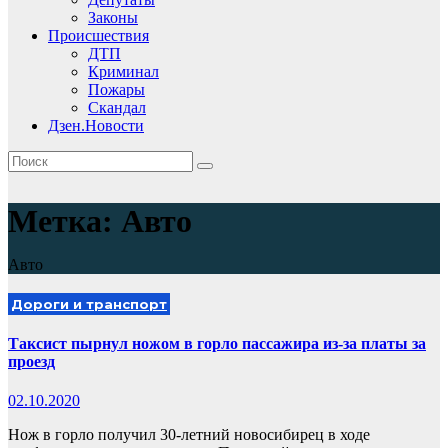
Законы
Происшествия
ДТП
Криминал
Пожары
Скандал
Дзен.Новости
Метка:
Авто
Авто
Дороги и транспорт
Таксист пырнул ножом в горло пассажира из-за платы за
проезд
02.10.2020
Нож в горло получил 30-летний новосибирец в ходе