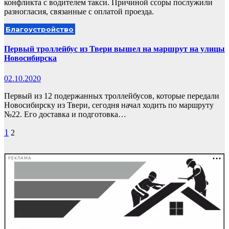
конфликта с водителем такси. Причиной ссоры послужили
разногласия, связанные с оплатой проезда.
Благоустройство
Первый троллейбус из Твери вышел на маршрут на улицы
Новосибирска
02.10.2020
Первый из 12 подержанных троллейбусов, которые передали
Новосибирску из Твери, сегодня начал ходить по маршруту
№22. Его доставка и подготовка…
Пагинация
1
2
записей
РЕКЛАМА