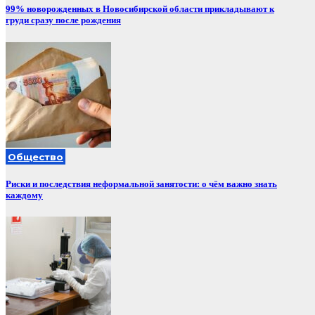
99% новорожденных в Новосибирской области прикладывают к
груди сразу после рождения
Общество
Риски и последствия неформальной занятости: о чём важно знать
каждому