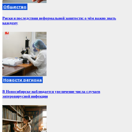
Общество
Риски и последствия неформальной занятости: о чём важно знать
каждому
Новости региона
В Новосибирске наблюдается увеличение числа случаев
энтеровирусной инфекции