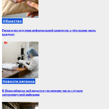
Общество
Риски и последствия неформальной занятости: о чём важно знать
каждому
Новости региона
В Новосибирске наблюдается увеличение числа случаев
энтеровирусной инфекции