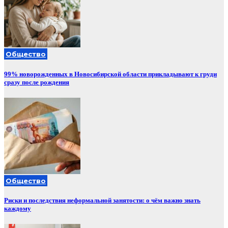
Общество
99% новорожденных в Новосибирской области прикладывают к груди
сразу после рождения
Общество
Риски и последствия неформальной занятости: о чём важно знать
каждому