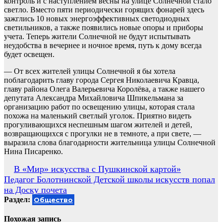
контроль и с наступлением весны на улице Солнечной стало
светло. Вместо пяти периодически горящих фонарей здесь
зажглись 10 новых энергоэффективных светодиодных
светильников, а также появились новые опоры и приборы
учета. Теперь жители Солнечной не будут испытывать
неудобства в вечернее и ночное время, путь к дому всегда
будет освещен.
— От всех жителей улицы Солнечной я бы хотела
поблагодарить главу города Сергея Николаевича Кравца,
главу района Олега Валерьевича Королёва, а также нашего
депутата Александра Михайловича Шпикельмана за
организацию работ по освещению улицы, которая стала
похожа на маленький светлый уголок. Приятно видеть
прогуливающихся неспешным шагом жителей и детей,
возвращающихся с прогулки не в темноте, а при свете, —
выразила слова благодарности жительница улицы Солнечной
Нина Писаренко.
Навигация
В «Мир» искусства с Пушкинской картой»
Педагог Болотнинской Детской школы искусств попал
по
на Доску почета
записям
Раздел:
Общество
Похожая запись