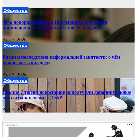
Общество
99% новорожденных в Новосибирской области
прикладывают к груди сразу после рождения
Авг 7, 2026
Общество
Риски и последствия неформальной занятости: о чём
важно знать каждому
Авг 7, 2026
Общество
Свыше 7 тысяч новосибирцев получили дополнительные
выплаты к пенсии от СФР
Авг 7, 2026
РЕКЛАМА