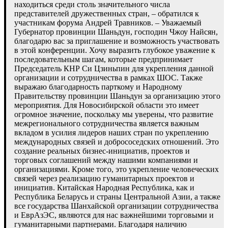
находиться среди столь значительного числа
представителей дружественных стран, – обратился к
участникам форума Андрей Травников. – Уважаемый
Губернатор провинции Шаньдун, господин Чжоу Найсян,
благодарю вас за приглашение и возможность участвовать
в этой конференции. Хочу выразить глубокое уважение к
последовательным шагам, которые предпринимает
Председатель КНР Си Цзиньпин для укрепления данной
организации и сотрудничества в рамках ШОС. Также
выражаю благодарность парткому и Народному
Правительству провинции Шаньдун за организацию этого
мероприятия. Для Новосибирской области это имеет
огромное значение, поскольку мы уверены, что развитие
межрегионального сотрудничества является важным
вкладом в усилия лидеров наших стран по укреплению
международных связей и добрососедских отношений. Это
создание реальных бизнес-инициатив, проектов и
торговых соглашений между нашими компаниями и
организациями. Кроме того, это укрепление человеческих
связей через реализацию гуманитарных проектов и
инициатив. Китайская Народная Республика, как и
Республика Беларусь и страны Центральной Азии, а также
все государства Шанхайской организации сотрудничества
и ЕврАзЭС, являются для нас важнейшими торговыми и
гуманитарными партнерами. Благодаря наличию