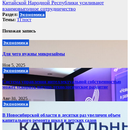
записям
Китайской Народной Республики усиливают
взаимовыгодное сотрудничество
Раздел:
Экономика
Темы:
ТГпост
Похожая запись
Экономика
Для чего нужны микрозаймы
Ноя 5, 2025
Экономика
Система управления интеллектуальной собственностью
может ускорить научно-технологическое развитие
Авг 31, 2025
Экономика
В Новосибирской области в десятки раз увеличен объем
капитального ремонта школ и детских садов