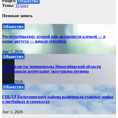
Раздел:
Общество
Темы:
ТГпост
Похожая запись
Общество
Роспотребнадзор: второй пик активности клещей — в
конце августа — начале сентября
Авг 7, 2026
Общество
Специалисты минприроды Новосибирской области
представили жемчужину экотуризма региона
Авг 1, 2026
Общество
ГИБДД Болотнинского района развенчала главные мифы
о питбайках и самокатах
Авг 1, 2026