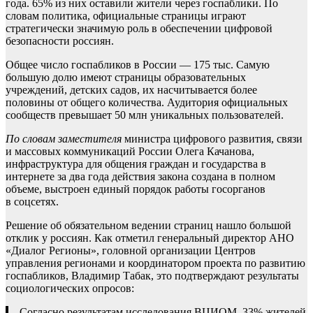
года. 65% из них оставили жители через госпаблики. По
словам политика, официальные страницы играют
стратегически значимую роль в обеспечении цифровой
безопасности россиян.
Общее число госпабликов в России — 175 тыс. Самую
большую долю имеют страницы образовательных
учреждений, детских садов, их насчитывается более
половины от общего количества. Аудитория официальных
сообществ превышает 50 млн уникальных пользователей.
По словам заместителя
министра цифрового развития, связи
и массовых коммуникаций России Олега Качанова,
инфраструктура для общения граждан и государства в
интернете за два года действия закона создана в полном
объеме, выстроен единый порядок работы госорганов
в соцсетях.
Решение об обязательном ведении страниц нашло большой
отклик у россиян. Как отметил генеральный директор АНО
«Диалог Регионы», головной организации Центров
управления регионами и координатором проекта по развитию
госпабликов, Владимир Табак, это подтверждают результаты
социологических опросов:
Согласно результатам исследования ВЦИОМ, 33% жителей