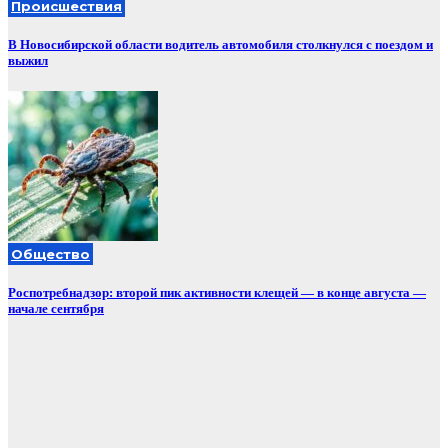
Происшествия
В Новосибирской области водитель автомобиля столкнулся с поездом и
выжил
Общество
Роспотребнадзор: второй пик активности клещей — в конце августа —
начале сентября