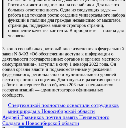
России читают и подписаны на госпаблики. Для нас это
большая ответственность. Одна из следующих задач —
работа над точками роста: создание универсального набора
функций в паблике для граждан независимо от масштаба
страницы, поддержка администраторов страниц,
повышение качества контента. В приоритете — польза для
человека.
Закон о госпабликах, который внес изменения в федеральный
закон N 8-ФЗ «Об обеспечении доступа к информации о
деятельности государственных органов и органов местного
самоуправления», вступил в силу 1 декабря 2022 года. Он
обязал органы власти и подведомственные учреждения
федерального, регионального и муниципального уровней
вести страницы в соцсетях. Для запуска и развития проекта
работе в интернете было обучено 203 тыс. специалистов
госорганизаций — администраторов официальных
сообществ.
Навигация
Спецтехникой полностью оснастили сотрудников
минприроды в Новосибирской области
по
Андрей Травников почтил память Неизвестного
записям
Солдата в Новосибирской области