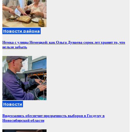
Новости района
Немка с улицы Немецкой: как Ольга Дунаева сорок лет хранит то, что
нельзя забыть
Новости
Видеозапись обеспечит прозрачность выборов в Госдуму в
Новосибирской области