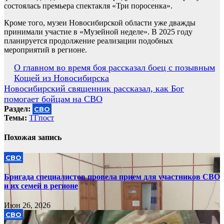
состоялась премьера спектакля «Три поросенка».
Кроме того, музеи Новосибирской области уже дважды
принимали участие в «Музейной неделе». В 2025 году
планируется продолжение реализации подобных
мероприятий в регионе.
Навигация
О главном во время боя рассказал боец с позывным
Кощей из Новосибирска
по
Новосибирский священник рассказал, как Бог
записям
помогает бойцам на СВО
Раздел:
СВО
Темы:
ТГпост
Похожая запись
СВО
Бригада специалистов провела прием для участников СВО
и их семей в регионе
Июн 26, 2026
СВО