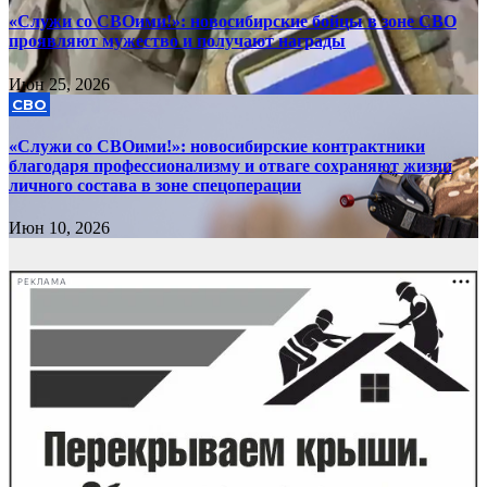
«Служи со СВОими!»: новосибирские бойцы в зоне СВО
проявляют мужество и получают награды
Июн 25, 2026
СВО
«Служи со СВОими!»: новосибирские контрактники
благодаря профессионализму и отваге сохраняют жизни
личного состава в зоне спецоперации
Июн 10, 2026
РЕКЛАМА