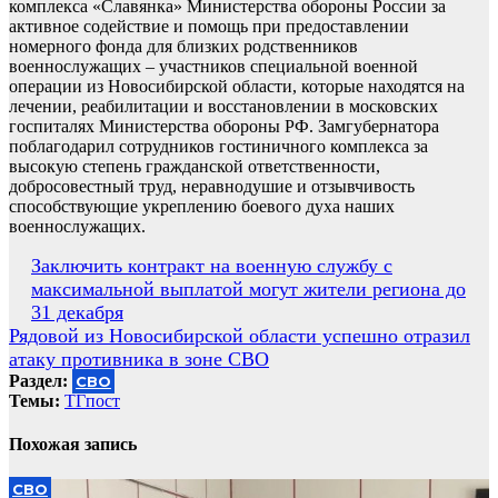
комплекса «Славянка» Министерства обороны России за
активное содействие и помощь при предоставлении
номерного фонда для близких родственников
военнослужащих – участников специальной военной
операции из Новосибирской области, которые находятся на
лечении, реабилитации и восстановлении в московских
госпиталях Министерства обороны РФ. Замгубернатора
поблагодарил сотрудников гостиничного комплекса за
высокую степень гражданской ответственности,
добросовестный труд, неравнодушие и отзывчивость
способствующие укреплению боевого духа наших
военнослужащих.
Навигация
Заключить контракт на военную службу с
максимальной выплатой могут жители региона до
по
31 декабря
записям
Рядовой из Новосибирской области успешно отразил
атаку противника в зоне СВО
Раздел:
СВО
Темы:
ТГпост
Похожая запись
СВО