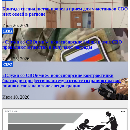
Бригада специалистов провела прием для участников СВО
и их семей в регионе
Июн 26, 2026
СВО
«Служи со СВОими!»: новосибирские бойцы в зоне СВО
проявляют мужество и получают награды
Июн 25, 2026
СВО
«Служи со СВОими!»: новосибирские контрактники
благодаря профессионализму и отваге сохраняют жизни
личного состава в зоне спецоперации
Июн 10, 2026
РЕКЛАМА