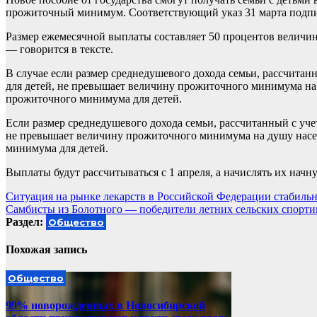
прожиточный минимум. Соответствующий указ 31 марта подпи
Размер ежемесячной выплаты составляет 50 процентов величи
— говорится в тексте.
В случае если размер среднедушевого дохода семьи, рассчит
для детей, не превышает величину прожиточного минимума на 
прожиточного минимума для детей.
Если размер среднедушевого дохода семьи, рассчитанный с у
не превышает величину прожиточного минимума на душу насел
минимума для детей.
Выплаты будут рассчитываться с 1 апреля, а начислять их начнут
Навигация
Ситуация на рынке лекарств в Российской Федерации стабиль
Самбисты из Болотного — победители летних сельских спорти
по
Раздел:
Общество
записям
Похожая запись
Общество
99% новорожденных в Новосибирской