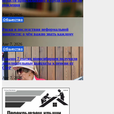
области прикладывают к груди сразу после
рождения
Авг 7, 2026
Общество
Риски и последствия неформальной
занятости: о чём важно знать каждому
Авг 7, 2026
Общество
Свыше 7 тысяч новосибирцев получили
дополнительные выплаты к пенсии от
СФР
Авг 7, 2026
РЕКЛАМА