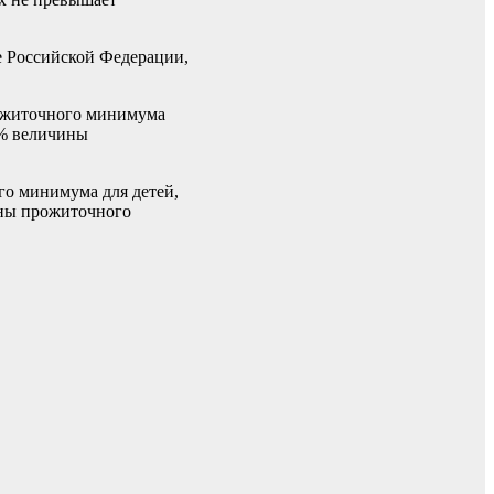
е Российской Федерации,
рожиточного минимума
5% величины
го минимума для детей,
ины прожиточного