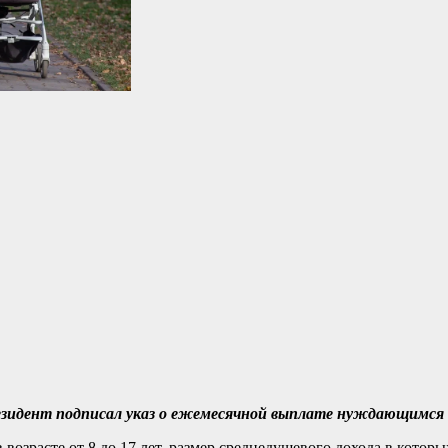
езидент подписал указ о ежемесячной выплате нуждающимся 
 возрасте от 8 до 17 лет, размер среднедушевого дохода в котор