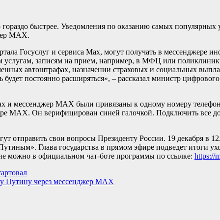
о гораздо быстрее. Уведомления по оказанию самых популярных 
джер МАХ.
ртала Госуслуг и сервиса Max, могут получать в мессенджере и
 услугам, записям на прием, например, в МФЦ или поликлиник
енных автоштрафах, назначении страховых и социальных выплат
 будет постоянно расширяться», – рассказал министр цифрового 
ах и мессенджер МАХ были привязаны к одному номеру телефона
ре МАХ. Он верифицирован синей галочкой. Подключить все до
ут отправить свои вопросы Президенту России. 19 декабря в 12
утиным». Глава государства в прямом эфире подведет итоги ухо
ие можно в официальном чат-боте программы по ссылке:
https:/
тартовал
ру Путину через мессенджер МАХ