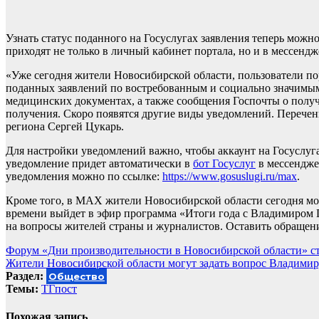
Узнать статус поданного на Госуслугах заявления теперь можн
приходят не только в личный кабинет портала, но и в мессен
«Уже сегодня жители Новосибирской области, пользователи по
поданных заявлений по востребованным и социально значимым
медицинских документах, а также сообщения Госпочты о получ
получения. Скоро появятся другие виды уведомлений. Перечень
региона Сергей Цукарь.
Для настройки уведомлений важно, чтобы аккаунт на Госуслуг
уведомление придет автоматически в
бот Госуслуг
в мессендже
уведомления можно по ссылке:
https://www.gosuslugi.ru/max
.
Кроме того, в МАХ жители Новосибирской области сегодня мог
времени выйдет в эфир программа «Итоги года с Владимиром П
на вопросы жителей страны и журналистов. Оставить обращен
Навигация
Форум «Дни производительности в Новосибирской области» с
Жители Новосибирской области могут задать вопрос Владими
по
Раздел:
Общество
записям
Темы:
ТГпост
Похожая запись