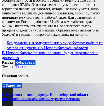
Уровень занятости в области среди жителей старше 15 лет
составляет 57,6%. Это означает, что чуть более половины
взрослого населения работает, остальные либо учатся, либо
занимаются ведением домашнего хозяйства, либо по другим
причинам не участвуют в рабочей силе. Для сравнения, в
среднем по России работают 61,4%, а в Алтайском крае —
62,3%. Эксперты отмечают, что в Новосибирске высок
процент студентов (крупнейший образовательный центр за
Уралом) и граждан, досрочно выходящих на пенсию.
Навигация
Без давления и запугивания: как работают кабинеты
отказа от курения в Новосибирской области
по
В Новосибирске пенсии за июнь будут перечислены
записям
досрочно
Раздел:
Общество
Темы:
ТГпост
Похожая запись
Общество
Специалисты минприроды Новосибирской области
представили жемчужину экотуризма региона