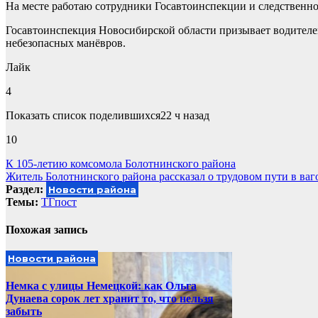
На месте работаю сотрудники Госавтоинспекции и следственно
Госавтоинспекция Новосибирской области призывает водител
небезопасных манёвров.
Лайк
4
Показать список поделившихся22 ч назад
10
Навигация
К 105-летию комсомола Болотнинского района
Житель Болотнинского района рассказал о трудовом пути в ва
по
Раздел:
Новости района
записям
Темы:
ТГпост
Похожая запись
Новости района
Немка с улицы Немецкой: как Ольга
Дунаева сорок лет хранит то, что нельзя
забыть