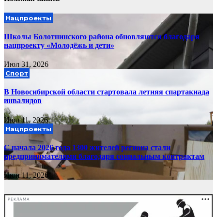
Нацпроекты
Школы Болотнинского района обновляются благодаря
нацпроекту «Молодёжь и дети»
Июл 31, 2026
Спорт
В Новосибирской области стартовала летняя спартакиада
инвалидов
Июл 11, 2026
Нацпроекты
С начала 2026 года 1300 жителей региона стали
предпринимателями благодаря социальным контрактам
Июн 11, 2026
РЕКЛАМА