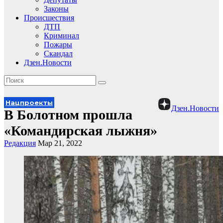
Законы
Происшествия
ДТП
Криминал
Пожары
Скандал
Дзен.Новости
Нацпроекты
Дзен.Новости
В Болотном прошла
«Командирская лыжня»
Редакция
Мар 21, 2022