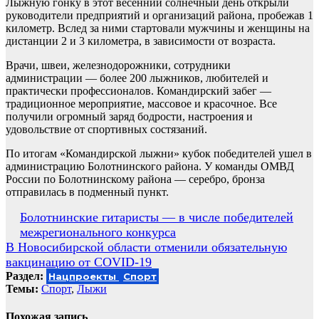
Лыжную гонку в этот весенний солнечный день открыли
руководители предприятий и организаций района, пробежав 1
километр. Вслед за ними стартовали мужчины и женщины на
дистанции 2 и 3 километра, в зависимости от возраста.
Врачи, швеи, железнодорожники, сотрудники
администрации — более 200 лыжников, любителей и
практически профессионалов. Командирский забег —
традиционное мероприятие, массовое и красочное. Все
получили огромный заряд бодрости, настроения и
удовольствие от спортивных состязаний.
По итогам «Командирской лыжни» кубок победителей ушел в
администрацию Болотнинского района. У команды ОМВД
России по Болотнинскому района — серебро, бронза
отправилась в подменный пункт.
Навигация
Болотнинские гитаристы — в числе победителей
межрегионального конкурса
по
В Новосибирской области отменили обязательную
записям
вакцинацию от COVID-19
Раздел:
Нацпроекты
Спорт
Темы:
Cпорт
,
Лыжи
Похожая запись