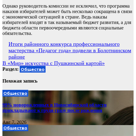
Однако руководитель комиссии не исключил, что программа
наказов избирателей может быть несколько сокращена в связи
с экономической ситуацией в стране. Ведь наказы
избирателей входят в так называемый бюджет развития, а для
бюджета области первоочередными являются социальные
обязательства.
Навигация
Итоги районного конкурса профессионального
мастерства «Педагог года» подвели в Болотнинском
по
районе
записям
В «Мир» искусства с Пушкинской картой»
Раздел:
Общество
Похожая запись
Общество
99% новорожденных в Новосибирской области
прикладывают к груди сразу после рождения
Авг 7, 2026
Общество