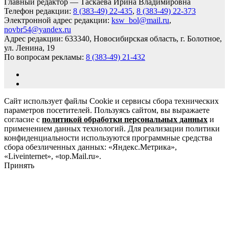
Главный редактор — Таскаева Ирина Владимировна
Телефон редакции:
8 (383-49) 22-435
,
8 (383-49) 22-373
Электронной адрес редакции:
ksw_bol@mail.ru
,
novbr54@yandex.ru
Адрес редакции: 633340, Новосибирская область, г. Болотное,
ул. Ленина, 19
По вопросам рекламы:
8 (383-49) 21-432
Сайт использует файлы Cookie и сервисы сбора технических
параметров посетителей. Пользуясь сайтом, вы выражаете
согласие с
политикой обработки персональных данных
и
применением данных технологий. Для реализации политики
конфиденциальности используются программные средства
сбора обезличенных данных: «Яндекс.Метрика»,
«Liveinternet», «top.Mail.ru».
Принять