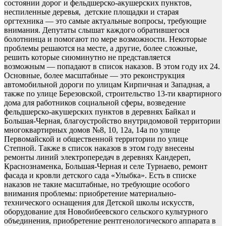
состоянии дорог и фельдшерско-акушерских пунктов,
неспиленные деревья, детские площадки и старая
оргтехника — это самые актуальные вопросы, требующие
внимания. Депутаты слышат каждого обратившегося
болотнинца и помогают по мере возможности. Некоторые
проблемы решаются на месте, а другие, более сложные,
решить которые сиюминутно не представляется
возможным — попадают в список наказов. В этом году их 24.
Основные, более масштабные — это реконструкция
автомобильной дороги по улицам Кирпичная и Западная, а
также по улице Березовской, строительство 13-ти квартирного
дома для работников социальной сферы, возведение
фельдшерско-акушерских пунктов в деревнях Байкал и
Большая-Черная, благоустройство внутридомовой территории
многоквартирных домов №8, 10, 12а, 14а по улице
Первомайской и общественной территории по улице
Степной. Также в список наказов в этом году внесены
ремонты линий электропередач в деревнях Кандереп,
Краснознаменка, Большая-Черная и селе Турнаево, ремонт
фасада и кровли детского сада «Улыбка». Есть в списке
наказов не такие масштабные, но требующие особого
внимания проблемы: приобретение материально-
технического оснащения для Детской школы искусств,
оборудование для Новобибеевского сельского культурного
объединения, приобретение рентгенологического аппарата в