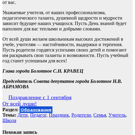
от вас.
Уважаемые учителя, от ваших профессионализма,
педагогического таланта, душевной щедрости и мудрости
зависит будущее наших учащихся. Пусть День знаний будет
наполнен для вас теплыми и добрыми словами.
От всей души желаем школьникам высоких достижений в
учебе, учителям — настойчивости, выдержки и терпения.
Пусть родители гордятся успехами своих детей и помогают
им раскрывать свои таланты и возможности. Пусть учебный
год станет успешным для всех!
Глава города Болотное С.Н. КРАВЕЦ
Председатель Совета депутатов города Болотное Н.В.
АБРАМОВА
Навигация
Поздравление с 1 сентября
От всей души!
по
Раздел:
Образование
записям
Темы:
Дети
,
Педагог
,
Праздник
,
Родители
,
Семья
,
Учитель
,
Школа
Похожая запись