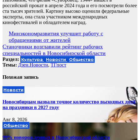
российский прокат в апреле 2024 года и его посмотрели более
ста тысяч зрителей. Картину высоко оценили федеральные
эксперты, она стала участником международных
кинофестивалей и обладателем наград.
Навигация
Минэкономразвития улучшит работу с
обращениями от жителей
по
Станочники возглавили рейтинг рабочих
записям
специальностей в Новосибирской области
Раздел:
Культура
Новости
Общество
Темы:
Дзен.Новости
,
ТГпост
Похожая запись
Новости
Новосибирцам назвали точное количество выходных дней
на праздники в 2027 году
Авг 8, 2026
Общество
99% новорожденных в Новосибирской области