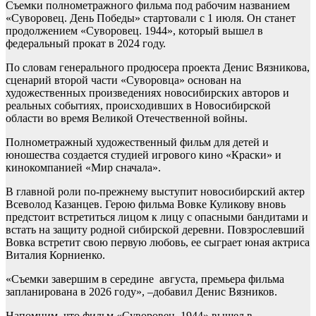
Съемки полнометражного фильма под рабочим названием
«Суворовец. День Победы» стартовали с 1 июля. Он станет
продолжением «Суворовец. 1944», который вышел в
федеральный прокат в 2024 году.
По словам генерального продюсера проекта Денис Вязникова,
сценарий второй части «Суворовца» основан на
художественных произведениях новосибирских авторов и
реальных событиях, происходивших в Новосибирской
области во время Великой Отечественной войны.
Полнометражный художественный фильм для детей и
юношества создается студией игрового кино «Краски» и
кинокомпанией «Мир сначала».
В главной роли по-прежнему выступит новосибирский актер
Всеволод Казанцев. Герою фильма Вовке Куликову вновь
предстоит встретиться лицом к лицу с опасными бандитами и
встать на защиту родной сибирской деревни. Повзрослевший
Вовка встретит свою первую любовь, ее сыграет юная актриса
Виталия Корниенко.
«Съемки завершим в середине августа, премьера фильма
запланирована в 2026 году», –добавил Денис Вязников.
Напомним, что фильм «Суворовец. 1944» вышел в