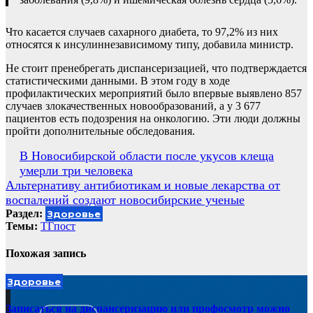
Что касается случаев сахарного диабета, то 97,2% из них
относятся к инсулиннезависимому типу, добавила министр.
Не стоит пренебрегать диспансеризацией, что подтверждается
статистическими данными. В этом году в ходе
профилактических мероприятий было впервые выявлено 857
случаев злокачественных новообразований, а у 3 677
пациентов есть подозрения на онкологию. Эти люди должны
пройти дополнительные обследования.
Навигация
В Новосибирской области после укусов клеща
умерли три человека
по
Альтернативу антибиотикам и новые лекарства от
записям
воспалений создают новосибирские ученые
Раздел:
Здоровье
Темы:
ТГпост
Похожая запись
Здоровье
Записаться на диспансеризацию или профосмотр можно