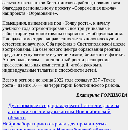
сельских школьников Болотнинского района, появившаяся
благодаря региональному проекту «Современная школа»
нацпроекта «Образование».
Помещения, выделенные под «Точку роста», к началу
учебного года отремонтированы; все три уникальные
лаборатории укомплектованы современным оборудованием.
Площадка имеет две направленности: технологическую и
естественнонаучную. Оба профиля в Светлополянской школе
востребованы. На базе нового центра образования ребятам
предстоит углубленное изучение химии, биологии и физики.
А преподавателям — личностный рост и расширение
профессиональных компетенций, чтобы раскрыть
индивидуальные таланты и способности детей.
Всего в регионе до конца 2022 года создадут 337 «Точек
роста», из них 16 — на территории Болотнинского района.
Екатерина ГОРШКОВА
Навигация
Дуэт покоряет сердца: лауреата I степени дали за
авторские песни музыкантам Новосибирской
по
области
записям
Нейролабораторию открыли для продвинутых
сельских школьников в Новосибирской области