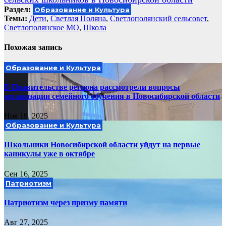
Раздел:
Образование и Культура
Темы:
Дети
,
Светлая Поляна
,
Светлополянский сельсовет
,
Светлополянское МО
,
Школа
Похожая запись
Образование и Культура
В Правительстве региона рассмотрели вопросы
организации семейного обучения в Новосибирской области
Ноя 19, 2025
Образование и Культура
Школьники Новосибирской области уйдут на первые
каникулы уже в октябре
Сен 16, 2025
Патриотизм
Патриотизм через призму памяти
Авг 27, 2025