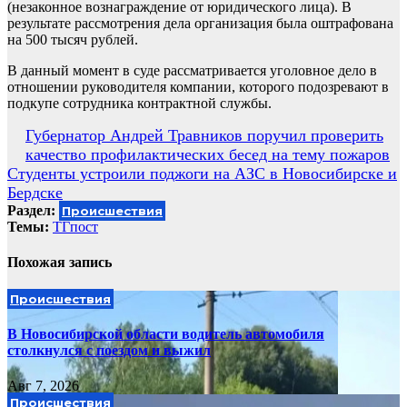
(незаконное вознаграждение от юридического лица). В
результате рассмотрения дела организация была оштрафована
на 500 тысяч рублей.
В данный момент в суде рассматривается уголовное дело в
отношении руководителя компании, которого подозревают в
подкупе сотрудника контрактной службы.
Навигация
Губернатор Андрей Травников поручил проверить
качество профилактических бесед на тему пожаров
по
Студенты устроили поджоги на АЗС в Новосибирске и
записям
Бердске
Раздел:
Происшествия
Темы:
ТГпост
Похожая запись
Происшествия
В Новосибирской области водитель автомобиля
столкнулся с поездом и выжил
Авг 7, 2026
Происшествия