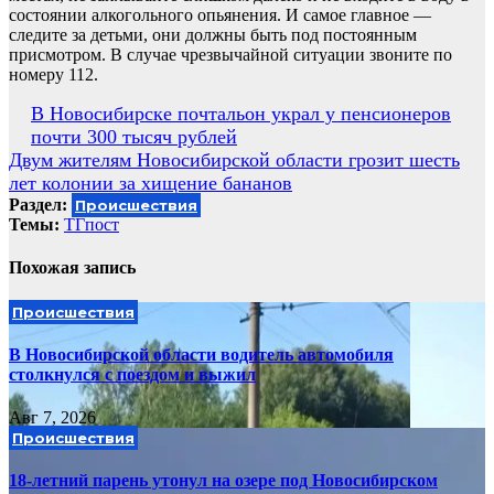
состоянии алкогольного опьянения. И самое главное —
следите за детьми, они должны быть под постоянным
присмотром. В случае чрезвычайной ситуации звоните по
номеру 112.
Навигация
В Новосибирске почтальон украл у пенсионеров
почти 300 тысяч рублей
по
Двум жителям Новосибирской области грозит шесть
записям
лет колонии за хищение бананов
Раздел:
Происшествия
Темы:
ТГпост
Похожая запись
Происшествия
В Новосибирской области водитель автомобиля
столкнулся с поездом и выжил
Авг 7, 2026
Происшествия
18-летний парень утонул на озере под Новосибирском