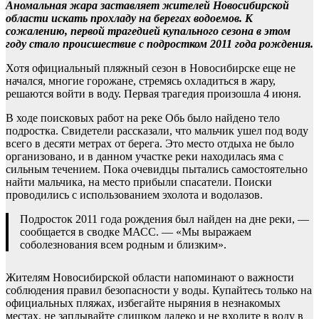
Аномальная жара заставляет жителей Новосибирской
области искать прохладу на берегах водоемов. К
сожалению, первой трагедией купального сезона в этом
году стало происшествие с подростком 2011 года рождения.
Хотя официальный пляжный сезон в Новосибирске еще не
начался, многие горожане, стремясь охладиться в жару,
решаются войти в воду. Первая трагедия произошла 4 июня.
В ходе поисковых работ на реке Обь было найдено тело
подростка. Свидетели рассказали, что мальчик ушел под воду
всего в десяти метрах от берега. Это место отдыха не было
организовано, и в данном участке реки находилась яма с
сильным течением. Пока очевидцы пытались самостоятельно
найти мальчика, на место прибыли спасатели. Поиски
проводились с использованием эхолота и водолазов.
Подросток 2011 года рождения был найден на дне реки, —
сообщается в сводке МАСС. — «Мы выражаем
соболезнования всем родным и близким».
Жителям Новосибирской области напоминают о важности
соблюдения правил безопасности у воды. Купайтесь только на
официальных пляжах, избегайте ныряния в незнакомых
местах, не заплывайте слишком далеко и не входите в воду в