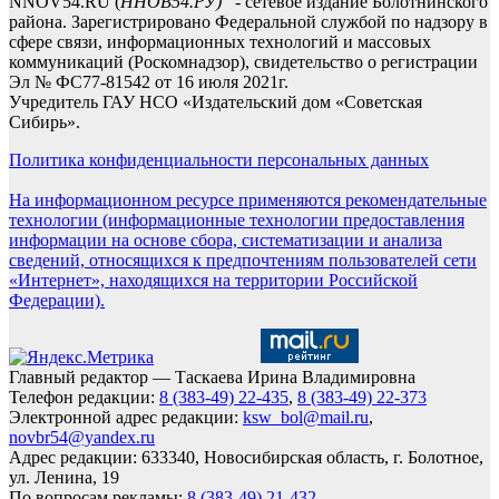
NNOV54.RU (
ННОВ54.РУ)
- сетевое издание Болотнинского
района. Зарегистрировано Федеральной службой по надзору в
сфере связи, информационных технологий и массовых
коммуникаций (Роскомнадзор), свидетельство о регистрации
Эл № ФС77-81542 от 16 июля 2021г.
Учредитель ГАУ НСО «Издательский дом «Советская
Сибирь».
Политика конфиденциальности персональных данных
На информационном ресурсе применяются рекомендательные
технологии (информационные технологии предоставления
информации на основе сбора, систематизации и анализа
сведений, относящихся к предпочтениям пользователей сети
«Интернет», находящихся на территории Российской
Федерации).
Главный редактор — Таскаева Ирина Владимировна
Телефон редакции:
8 (383-49) 22-435
,
8 (383-49) 22-373
Электронной адрес редакции:
ksw_bol@mail.ru
,
novbr54@yandex.ru
Адрес редакции: 633340, Новосибирская область, г. Болотное,
ул. Ленина, 19
По вопросам рекламы:
8 (383-49) 21-432