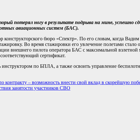
орый потерял ногу в результате подрыва на мине, успешно сд
отных авиационных систем (БАС).
 конструкторского бюро «Спектр». По его словам, когда Вадим 
тажировку. Во время стажировки его увлечение полетами стало 
ции внешнего пилота оператора БАС с максимальной взлетной м
 соответствующий сертификат.
ь инструктором по БПЛА, а также освоить управление беспило
по контракту – возможность внести свой вклад в скорейшую по
ствия занятости участников СВО