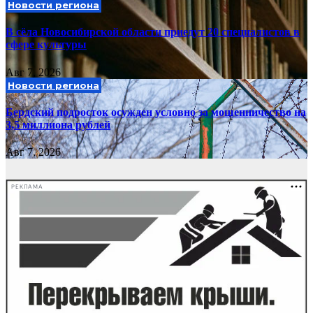
Новости региона
В сёла Новосибирской области приедут 20 специалистов в
сфере культуры
Авг 7, 2026
Новости региона
Бердский подросток осужден условно за мошенничество на
3,5 миллиона рублей
Авг 7, 2026
РЕКЛАМА