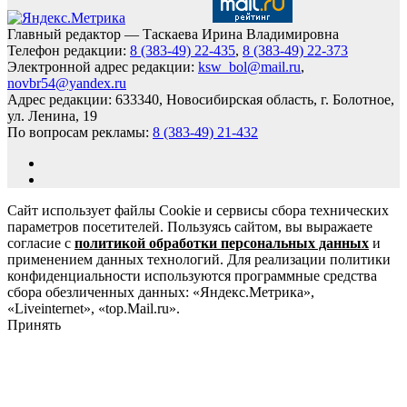
Главный редактор — Таскаева Ирина Владимировна
Телефон редакции:
8 (383-49) 22-435
,
8 (383-49) 22-373
Электронной адрес редакции:
ksw_bol@mail.ru
,
novbr54@yandex.ru
Адрес редакции: 633340, Новосибирская область, г. Болотное,
ул. Ленина, 19
По вопросам рекламы:
8 (383-49) 21-432
Сайт использует файлы Cookie и сервисы сбора технических
параметров посетителей. Пользуясь сайтом, вы выражаете
согласие с
политикой обработки персональных данных
и
применением данных технологий. Для реализации политики
конфиденциальности используются программные средства
сбора обезличенных данных: «Яндекс.Метрика»,
«Liveinternet», «top.Mail.ru».
Принять