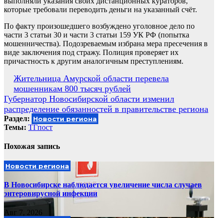
выполняли указания своих дистанционных кураторов,
которые требовали переводить деньги на указанный счёт.
По факту произошедшего возбуждено уголовное дело по
части 3 статьи 30 и части 3 статьи 159 УК РФ (попытка
мошенничества). Подозреваемым избрана мера пресечения в
виде заключения под стражу. Полиция проверяет их
причастность к другим аналогичным преступлениям.
Навигация
Жительница Амурской области перевела
мошенникам 800 тысяч рублей
по
Губернатор Новосибирской области изменил
записям
распределение обязанностей в правительстве региона
Раздел:
Новости региона
Темы:
ТГпост
Похожая запись
Новости региона
В Новосибирске наблюдается увеличение числа случаев
энтеровирусной инфекции
Авг 7, 2026