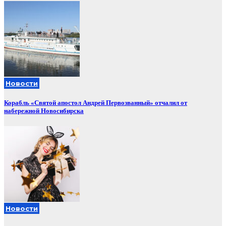
Новости
Корабль «Святой апостол Андрей Первозванный» отчалил от
набережной Новосибирска
Новости