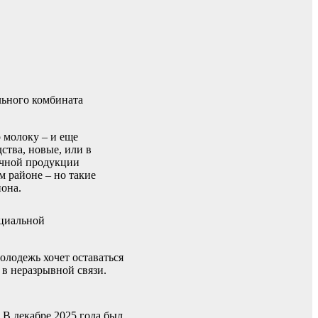
льного комбината
 молоку – и еще
ства, новые, или в
очной продукции
м районе – но такие
иона.
оциальной
олодежь хочет оставаться
 в неразрывной связи.
 В декабре 2025 года был