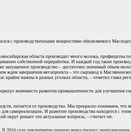
мился с производственными мощностями обновляемого Маслоде
Новосибирская область производит много молока, профицитна по
ащиванию собственной переработки. И каждый год такие производ
уже запущенное производство – достаточно значимый объем мол
ием ждем завершения мегапроекта – это сырзавод в Маслянинско
ас крайне важны в разных уголках области, – отметил глава рег
еркнул значимость развития промышленности для улучшения с
едств, питается от производства. Мы прекрасно понимаем, что м
и для самореализации. И развитие производства находится с этим
кий округ решает эти актуальные вопросы, – считает он.
 В 2016 году предприятие прошло через процесс реорганизации.