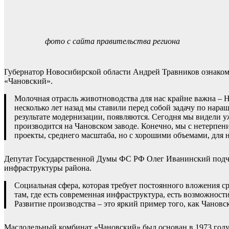
фото с сайта правительства региона
Губернатор Новосибирской области Андрей Травников ознако
«Чановский».
Молочная отрасль животноводства для нас крайне важна – 
несколько лет назад мы ставили перед собой задачу по нар
результате модернизации, появляются. Сегодня мы видели 
производится на Чановском заводе. Конечно, мы с нетерпен
проекты, среднего масштаба, но с хорошими объемами, для н
Депутат Государственной Думы ФС РФ Олег Иванинский подч
инфраструктуры района.
Социальная сфера, которая требует постоянного вложения ср
там, где есть современная инфраструктура, есть возможност
Развитие производства – это яркий пример того, как Чановс
Маслодельный комбинат «Чановский» был основан в 1973 году.