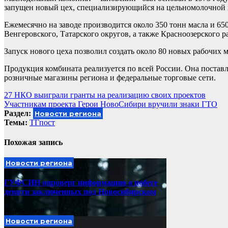
запущен новый цех, специализирующийся на цельномолочной
Ежемесячно на заводе производится около 350 тонн масла и 65
Венгеровского, Татарского округов, а также Красноозерского р
Запуск нового цеха позволил создать около 80 новых рабочих м
Продукция комбината реализуется по всей России. Она поставл
розничные магазины региона и федеральные торговые сети.
Навигация
27 НКО выиграли гранты на реализацию своих проектов
Участникам проекта Герои НовоСибири вручили знаки ГТО
по
Раздел:
Новости региона
записям
Темы:
ТГпост
Похожая запись
Новости региона
ГУФСИН опроверг информацию о побеге
девяти заключенных под Новосибирском
Авг 5, 2026
Новости региона