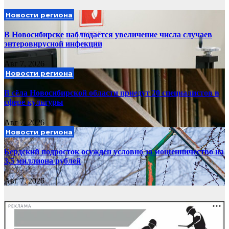
Новости региона
В Новосибирске наблюдается увеличение числа случаев
энтеровирусной инфекции
Авг 7, 2026
Новости региона
В сёла Новосибирской области приедут 20 специалистов в
сфере культуры
Авг 7, 2026
Новости региона
Бердский подросток осужден условно за мошенничество на
3,5 миллиона рублей
Авг 7, 2026
РЕКЛАМА