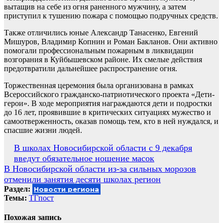
вытащив на себе из огня раненного мужчину, а затем
приступил к тушению пожара с помощью подручных средств.
Также отличились юные Александр Танасенко, Евгений
Мишуров, Владимир Копнин и Роман Бакланов. Они активно
помогали профессиональным пожарным в ликвидации
возгорания в Куйбышевском районе. Их смелые действия
предотвратили дальнейшее распространение огня.
Торжественная церемония была организована в рамках
Всероссийского гражданско-патриотического проекта «Дети-
герои». В ходе мероприятия награждаются дети и подростки
до 16 лет, проявившие в критических ситуациях мужество и
самоотверженность, оказав помощь тем, кто в ней нуждался, и
спасшие жизни людей.
Навигация
В школах Новосибирской области с 9 декабря
введут обязательное ношение масок
по
В Новосибирской области из-за сильных морозов
записям
отменили занятия десяти школах регион
Раздел:
Новости региона
Темы:
ТГпост
Похожая запись