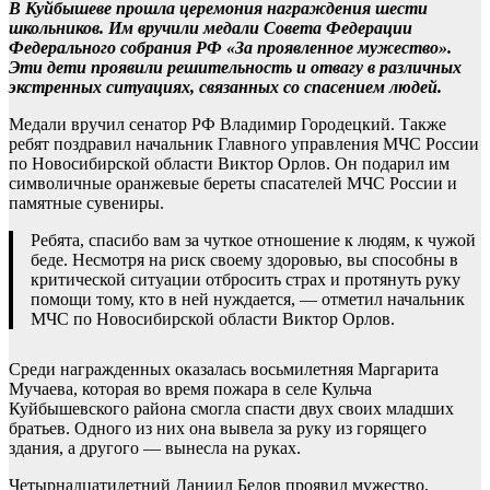
В Куйбышеве прошла церемония награждения шести
школьников. Им вручили медали Совета Федерации
Федерального собрания РФ «За проявленное мужество».
Эти дети проявили решительность и отвагу в различных
экстренных ситуациях, связанных со спасением людей.
Медали вручил сенатор РФ Владимир Городецкий. Также
ребят поздравил начальник Главного управления МЧС России
по Новосибирской области Виктор Орлов. Он подарил им
символичные оранжевые береты спасателей МЧС России и
памятные сувениры.
Ребята, спасибо вам за чуткое отношение к людям, к чужой
беде. Несмотря на риск своему здоровью, вы способны в
критической ситуации отбросить страх и протянуть руку
помощи тому, кто в ней нуждается, — отметил начальник
МЧС по Новосибирской области Виктор Орлов.
Среди награжденных оказалась восьмилетняя Маргарита
Мучаева, которая во время пожара в селе Кульча
Куйбышевского района смогла спасти двух своих младших
братьев. Одного из них она вывела за руку из горящего
здания, а другого — вынесла на руках.
Четырнадцатилетний Даниил Белов проявил мужество,