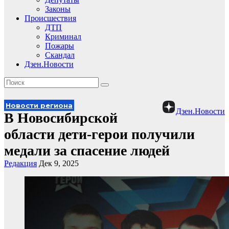
Законы
Происшествия
ДТП
Криминал
Пожары
Скандал
Дзен.Новости
Новости региона
Дзен.Новости
В Новосибирской
области дети-герои получили
медали за спасение людей
Редакция
Дек 9, 2025