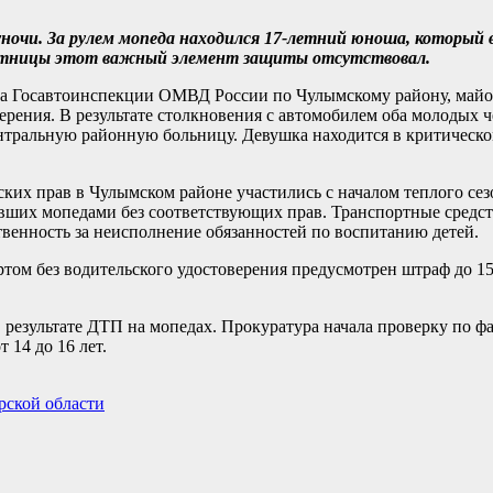
уночи. За рулем мопеда находился 17-летний юноша, который 
спутницы этот важный элемент защиты отсутствовал.
ника Госавтоинспекции ОМВД России по Чулымскому району, май
ерения. В результате столкновения с автомобилем оба молодых 
тральную районную больницу. Девушка находится в критическо
ских прав в Чулымском районе участились с началом теплого сезо
вших мопедами без соответствующих прав. Транспортные средс
твенность за неисполнение обязанностей по воспитанию детей.
том без водительского удостоверения предусмотрен штраф до 15
в результате ДТП на мопедах. Прокуратура начала проверку по ф
 14 до 16 лет.
рской области