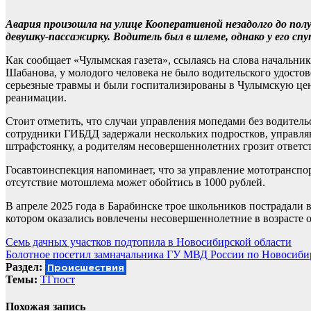
Авария произошла на улице Кооперативной незадолго до пол
девушку-пассажирку. Водитель был в шлеме, однако у его 
Как сообщает «Чулымская газета», ссылаясь на слова началь
Шабанова, у молодого человека не было водительского удостов
серьезные травмы и были госпитализированы в Чулымскую цен
реанимации.
Стоит отметить, что случаи управления мопедами без водитель
сотрудники ГИБДД задержали нескольких подростков, управля
штрафстоянку, а родителям несовершеннолетних грозит ответс
Госавтоинспекция напоминает, что за управление мототранспор
отсутствие мотошлема может обойтись в 1000 рублей.
В апреле 2025 года в Барабинске трое школьников пострадали 
котором оказались вовлечены несовершеннолетние в возрасте от
Навигация
Семь дачных участков подтопила в Новосибирской области
Болотное посетил замначальника ГУ МВД России по Новосиби
по
Раздел:
Происшествия
записям
Темы:
ТГпост
Похожая запись