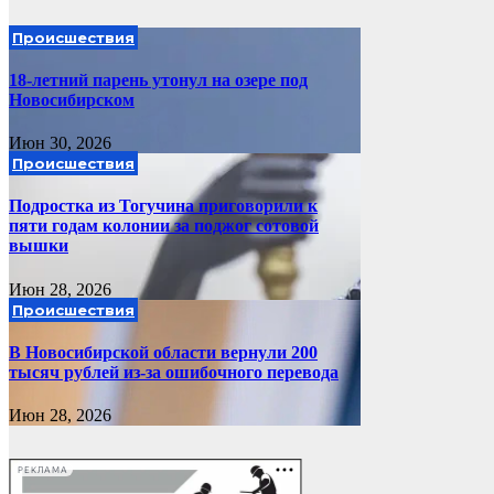
Происшествия
18-летний парень утонул на озере под
Новосибирском
Июн 30, 2026
Происшествия
Подростка из Тогучина приговорили к
пяти годам колонии за поджог сотовой
вышки
Июн 28, 2026
Происшествия
В Новосибирской области вернули 200
тысяч рублей из-за ошибочного перевода
Июн 28, 2026
РЕКЛАМА