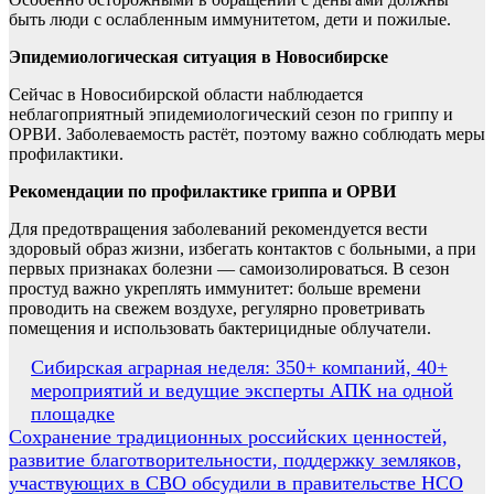
быть люди с ослабленным иммунитетом, дети и пожилые.
Эпидемиологическая ситуация в Новосибирске
Сейчас в Новосибирской области наблюдается
неблагоприятный эпидемиологический сезон по гриппу и
ОРВИ. Заболеваемость растёт, поэтому важно соблюдать меры
профилактики.
Рекомендации по профилактике гриппа и ОРВИ
Для предотвращения заболеваний рекомендуется вести
здоровый образ жизни, избегать контактов с больными, а при
первых признаках болезни — самоизолироваться. В сезон
простуд важно укреплять иммунитет: больше времени
проводить на свежем воздухе, регулярно проветривать
помещения и использовать бактерицидные облучатели.
Навигация
Сибирская аграрная неделя: 350+ компаний, 40+
мероприятий и ведущие эксперты АПК на одной
по
площадке
записям
Сохранение традиционных российских ценностей,
развитие благотворительности, поддержку земляков,
участвующих в СВО обсудили в правительстве НСО