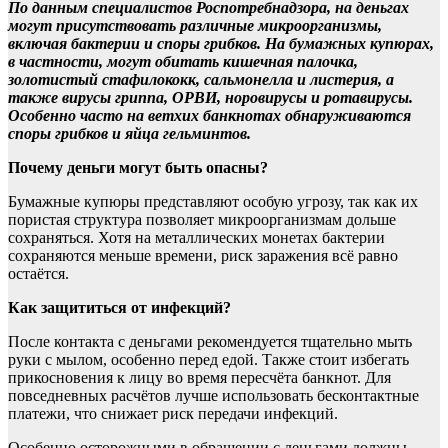
По данным специалистов Роспотребнадзора, на деньгах
могут присутствовать различные микроорганизмы,
включая бактерии и споры грибков. На бумажных купюрах,
в частности, могут обитать кишечная палочка,
золотистый стафилококк, сальмонелла и листерия, а
также вирусы гриппа, ОРВИ, норовирусы и ротавирусы.
Особенно часто на ветхих банкнотах обнаруживаются
споры грибков и яйца гельминтов.
Почему деньги могут быть опасны?
Бумажные купюры представляют особую угрозу, так как их
пористая структура позволяет микроорганизмам дольше
сохраняться. Хотя на металлических монетах бактерии
сохраняются меньше времени, риск заражения всё равно
остаётся.
Как защититься от инфекций?
После контакта с деньгами рекомендуется тщательно мыть
руки с мылом, особенно перед едой. Также стоит избегать
прикосновения к лицу во время пересчёта банкнот. Для
повседневных расчётов лучше использовать бесконтактные
платежи, что снижает риск передачи инфекций.
Особенно осторожными в обращении с деньгами должны