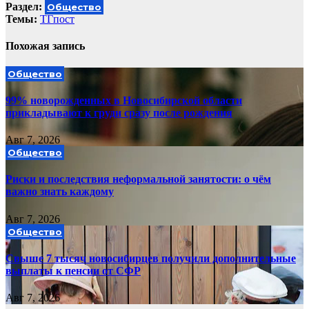
Раздел:
Общество
Темы:
ТГпост
Похожая запись
Общество
99% новорожденных в Новосибирской области
прикладывают к груди сразу после рождения
Авг 7, 2026
Общество
Риски и последствия неформальной занятости: о чём
важно знать каждому
Авг 7, 2026
Общество
Свыше 7 тысяч новосибирцев получили дополнительные
выплаты к пенсии от СФР
Авг 7, 2026