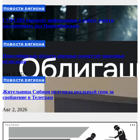
Новости региона
ГУФСИН опроверг информацию о побеге девяти
заключенных под Новосибирском
Авг 5, 2026
Новости региона
Новосибирская область впервые разместит народные
облигации
Авг 3, 2026
Новости региона
Жительница Сибири получила реальный срок за
сообщение в Телеграм
Авг 2, 2026
РЕКЛАМА