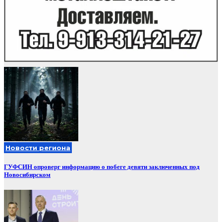
Новости региона
ГУФСИН опроверг информацию о побеге девяти заключенных под
Новосибирском