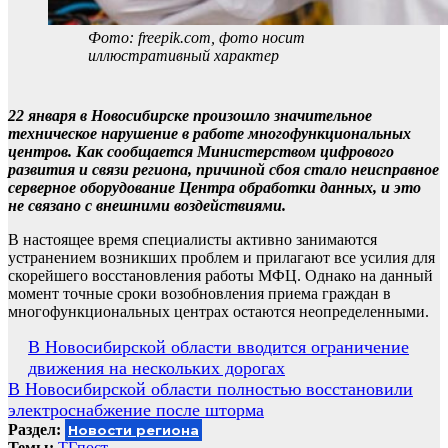
Фото: freepik.com, фото носит
иллюстративный характер
22 января в Новосибирске произошло значительное
техническое нарушение в работе многофункциональных
центров. Как сообщается Министерством цифрового
развития и связи региона, причиной сбоя стало неисправное
серверное оборудование Центра обработки данных, и это
не связано с внешними воздействиями.
В настоящее время специалисты активно занимаются
устранением возникших проблем и прилагают все усилия для
скорейшего восстановления работы МФЦ. Однако на данный
момент точные сроки возобновления приема граждан в
многофункциональных центрах остаются неопределенными.
Навигация
В Новосибирской области вводится ограничение
движения на нескольких дорогах
по
В Новосибирской области полностью восстановили
записям
электроснабжение после шторма
Раздел:
Новости региона
Темы:
ТГпост