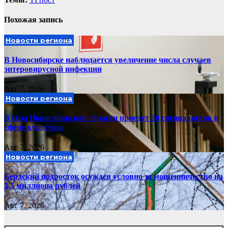
Похожая запись
Новости региона
В Новосибирске наблюдается увеличение числа случаев
энтеровирусной инфекции
Авг 7, 2026
Новости региона
В сёла Новосибирской области приедут 20 специалистов в
сфере культуры
Авг 7, 2026
Новости региона
Бердский подросток осужден условно за мошенничество на
3,5 миллиона рублей
Авг 7, 2026