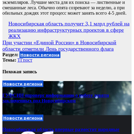
экземпляров. Лучшие места для их поиска — лиственные и
смешанные леса. Обычно опята созревают за неделю, а при
обильных дождях этот процесс может занять всего 4-5 дней.
Навигация
Новосибирская область получит 3,1 млрд рублей на
реализацию инфраструктурных проектов в сфере
по
ЖКХ
записям
При участии «Единой России» в Новосибирской
области отметили День государственного флага
Раздел:
Новости региона
Темы:
ТГпост
Похожая запись
Новости региона
ГУФСИН опроверг информацию о побеге девяти
заключенных под Новосибирском
Авг 5, 2026
Новости региона
Новосибирская область впервые разместит народные