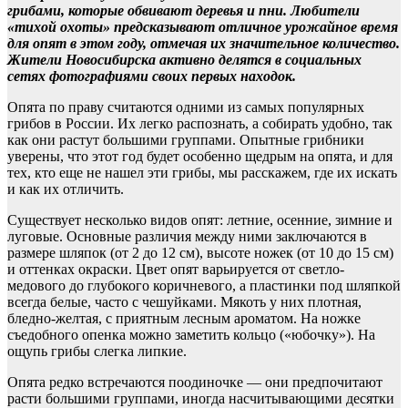
грибами, которые обвивают деревья и пни. Любители
«тихой охоты» предсказывают отличное урожайное время
для опят в этом году, отмечая их значительное количество.
Жители Новосибирска активно делятся в социальных
сетях фотографиями своих первых находок.
Опята по праву считаются одними из самых популярных
грибов в России. Их легко распознать, а собирать удобно, так
как они растут большими группами. Опытные грибники
уверены, что этот год будет особенно щедрым на опята, и для
тех, кто еще не нашел эти грибы, мы расскажем, где их искать
и как их отличить.
Существует несколько видов опят: летние, осенние, зимние и
луговые. Основные различия между ними заключаются в
размере шляпок (от 2 до 12 см), высоте ножек (от 10 до 15 см)
и оттенках окраски. Цвет опят варьируется от светло-
медового до глубокого коричневого, а пластинки под шляпкой
всегда белые, часто с чешуйками. Мякоть у них плотная,
бледно-желтая, с приятным лесным ароматом. На ножке
съедобного опенка можно заметить кольцо («юбочку»). На
ощупь грибы слегка липкие.
Опята редко встречаются поодиночке — они предпочитают
расти большими группами, иногда насчитывающими десятки