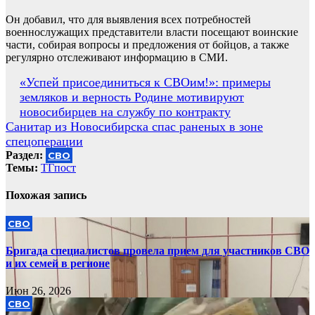
Он добавил, что для выявления всех потребностей
военнослужащих представители власти посещают воинские
части, собирая вопросы и предложения от бойцов, а также
регулярно отслеживают информацию в СМИ.
Навигация
«Успей присоединиться к СВОим!»: примеры
земляков и верность Родине мотивируют
по
новосибирцев на службу по контракту
записям
Санитар из Новосибирска спас раненых в зоне
спецоперации
Раздел:
СВО
Темы:
ТГпост
Похожая запись
СВО
Бригада специалистов провела прием для участников СВО
и их семей в регионе
Июн 26, 2026
СВО