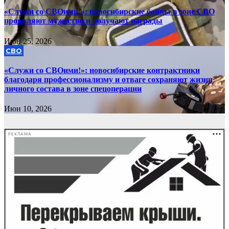
«Служи со СВОими!»: новосибирские бойцы в зоне СВО
проявляют мужество и получают награды
Июн 25, 2026
СВО
«Служи со СВОими!»: новосибирские контрактники
благодаря профессионализму и отваге сохраняют жизни
личного состава в зоне спецоперации
Июн 10, 2026
РЕКЛАМА