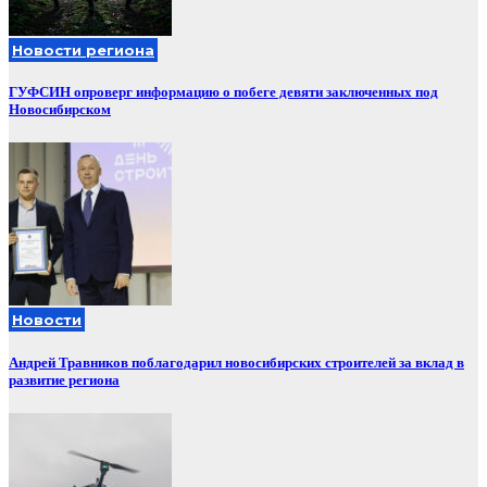
Новости региона
ГУФСИН опроверг информацию о побеге девяти заключенных под
Новосибирском
Новости
Андрей Травников поблагодарил новосибирских строителей за вклад в
развитие региона