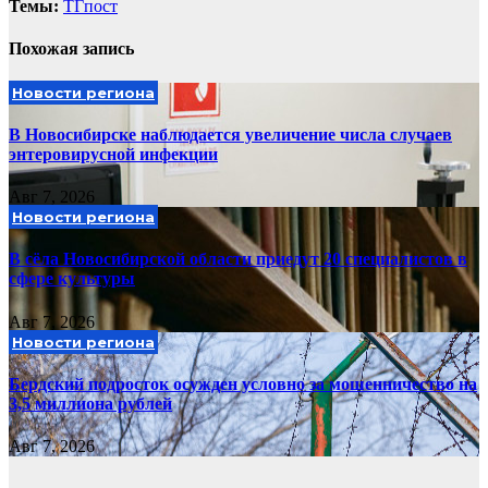
Темы:
ТГпост
Похожая запись
Новости региона
В Новосибирске наблюдается увеличение числа случаев
энтеровирусной инфекции
Авг 7, 2026
Новости региона
В сёла Новосибирской области приедут 20 специалистов в
сфере культуры
Авг 7, 2026
Новости региона
Бердский подросток осужден условно за мошенничество на
3,5 миллиона рублей
Авг 7, 2026