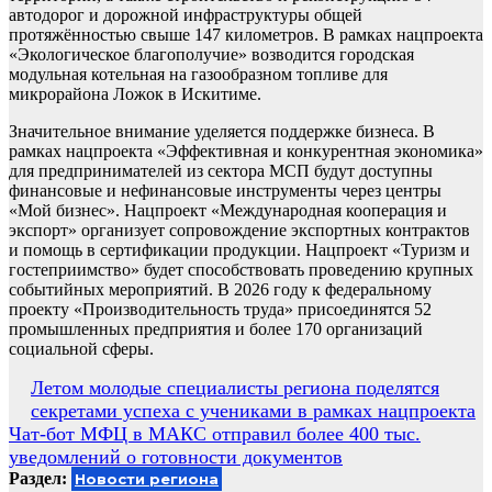
автодорог и дорожной инфраструктуры общей
протяжённостью свыше 147 километров. В рамках нацпроекта
«Экологическое благополучие» возводится городская
модульная котельная на газообразном топливе для
микрорайона Ложок в Искитиме.
Значительное внимание уделяется поддержке бизнеса. В
рамках нацпроекта «Эффективная и конкурентная экономика»
для предпринимателей из сектора МСП будут доступны
финансовые и нефинансовые инструменты через центры
«Мой бизнес». Нацпроект «Международная кооперация и
экспорт» организует сопровождение экспортных контрактов
и помощь в сертификации продукции. Нацпроект «Туризм и
гостеприимство» будет способствовать проведению крупных
событийных мероприятий. В 2026 году к федеральному
проекту «Производительность труда» присоединятся 52
промышленных предприятия и более 170 организаций
социальной сферы.
Навигация
Летом молодые специалисты региона поделятся
секретами успеха с учениками в рамках нацпроекта
по
Чат-бот МФЦ в МАКС отправил более 400 тыс.
записям
уведомлений о готовности документов
Раздел:
Новости региона