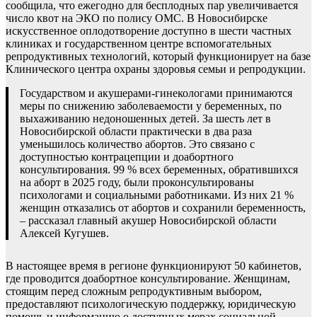
сообщила, что ежегодно для бесплодных пар увеличивается
число квот на ЭКО по полису ОМС. В Новосибирске
искусственное оплодотворение доступно в шести частных
клиниках и государственном центре вспомогательных
репродуктивных технологий, который функционирует на базе
Клинического центра охраны здоровья семьи и репродукции.
Государством и акушерами-гинекологами принимаются
меры по снижению заболеваемости у беременных, по
выхаживанию недоношенных детей. За шесть лет в
Новосибирской области практически в два раза
уменьшилось количество абортов. Это связано с
доступностью контрацепции и доабортного
консультирования. 99 % всех беременных, обратившихся
на аборт в 2025 году, были проконсультированы
психологами и социальными работниками. Из них 21 %
женщин отказались от абортов и сохранили беременность,
– рассказал главный акушер Новосибирской области
Алексей Кугушев.
В настоящее время в регионе функционируют 50 кабинетов,
где проводится доабортное консультирование. Женщинам,
стоящим перед сложным репродуктивным выбором,
предоставляют психологическую поддержку, юридическую
помощь и информацию о доступных мерах социальной