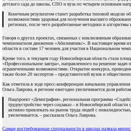
детского сада до школы, СПО и вуза по четырем основным на
Конечным результатом станет разработка типовой модели о
возможностями здоровья для получения высшего образования
регионах, после чего разработанные методики и алгоритмы 
Говоря о других проектах, связанных с инклюзивным образован
чемпионатном движении «Абилимпикс». В настоящее время из 
области в составе 17 человек для участия в Национальном чем
Кроме того, в текущем году Новосибирская область стала площ
«Профессиональное завтра», направленного на решение задач 
ограниченными возможностями. Открытие конкурса, проводимог
также более 20 экспертов – представителей вузов и обществен
Как отметила в ходе пресс-конференции начальник управления
Ольга Лаврова, в регионе ежегодно увеличивается доля работ
Нацпроект «Демография», региональная программа «Содейст
трудоустройство через соцзаказ – в Новосибирской област
активно привлекать на рынок труда людей с инвалидностью
увеличивается, – рассказала Ольга Лаврова.
Навигация
Самые востребованные специальности в школах назвала мини