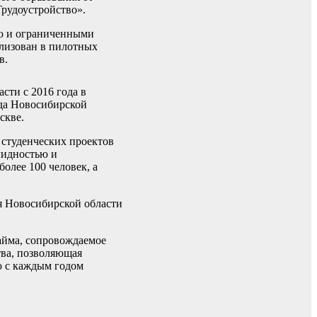
рудоустройство».
ью и ограниченными
ализован в пилотных
в.
сти с 2016 года в
да Новосибирской
скве.
 студенческих проектов
лидностью и
олее 100 человек, а
ия Новосибирской области
айма, сопровождаемое
тва, позволяющая
ю с каждым годом