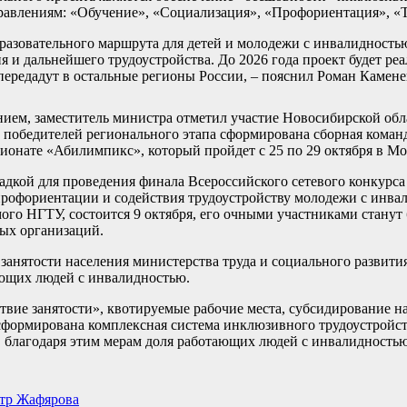
правлениям: «Обучение», «Социализация», «Профориентация», «Т
бразовательного маршрута для детей и молодежи с инвалидност
 и дальнейшего трудоустройства. До 2026 года проект будет ре
передадут в остальные регионы России, – пояснил Роман Камене
ием, заместитель министра отметил участие Новосибирской обла
победителей регионального этапа сформирована сборная коман
пионате «Абилимпикс», который пройдет с 25 по 29 октября в Мо
адкой для проведения финала Всероссийского сетевого конкурса
профориентации и содействия трудоустройству молодежи с инва
о НГТУ, состоится 9 октября, его очными участниками станут б
ных организаций.
 занятости населения министерства труда и социального развит
ающих людей с инвалидностью.
вие занятости», квотируемые рабочие места, субсидирование н
и сформирована комплексная система инклюзивного трудоустройс
, благодаря этим мерам доля работающих людей с инвалидность
стр Жафярова