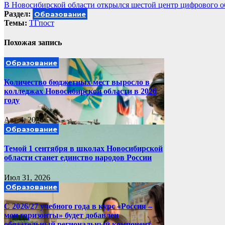
В Новосибирской области открылся шестой центр цифрового о
по
Раздел:
Образование
записям
Темы:
ТГпост
Похожая запись
Образование
Количество бюджетных мест выросло в
колледжах Новосибирской области в 2026
году
Авг 4, 2026
Образование
Темой 1 сентября в школах Новосибирской
области станет единство народов России
Июл 31, 2026
Образование
С 2026/27 учебного года в курс «Россия –
мои горизонты» будет добавлен
обязательный региональный компонент