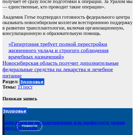
получает её сразу после подготовки к операции. За Уралом мы
— единственные, кто проводит такие операции».
Академик Готье подтвердил готовность федерального центра
оказывать новосибирским коллегам всестороннюю поддержку
в развитии трансплантологии, включая организационную,
консультационную и образовательную помощь.
Навигация
«Гипертония требует полной перестройки
жизненного уклада и строгого соблюдения
по
врачебных назначений»
записям
Новосибирская область получит дополнительные
федеральные средства на лекарства и лечебное
питание
Раздел:
Здоровье
Темы:
ТГпост
Похожая запись
Здоровье
Записаться на диспансеризацию или профосмотр можно
через Госуслуги