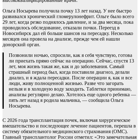
высококвалифицированные врачи.
Ольга Носырева получила почку 13 лет назад. У нее быстро
развивался хронический гломерулонефрит. Ольге было всего
29 лет, когда резко поднялось давление, и за два месяца, пока
проводилось обследование, отказали почки. Переезд в
Новосибирск дал ей больше шансов на пересадку. Несколько
месяцев она провела на диализе, прежде чем ей нашли
донорский орган.
Позвонили ночью, спросили, как я себя чувствую, готова
ли приехать прямо сейчас на операцию. Сейчас, спустя 13
лет, моя жизнь такая же, как и до заболевания. Самый
страшный период был, когда поставили диагноз, делали
диализ, и я ждала пересадки. После операции я, как и все
люди, живу полноценной жизнью. Разве что загорать
нельзя и в холодную воду заходить. Таблетки принимаю,
анализы регулярно делаю. Хотелось еще одного ребенка ―
пять лет назад я родила мальчика, ― сообщила Ольга
Носырева.
С 2026 года трансплантация почек, включая хирургическое
вмешательство и последующее лечение пациентов, перешла в
систему обязательного медицинского страхования (ОМС).
Главный трансплантолог России отметил: «Это замечательная