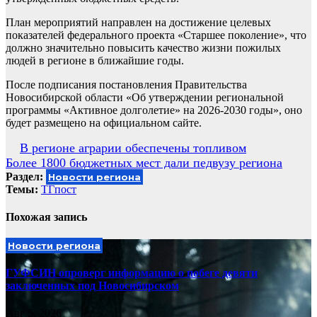
План мероприятий направлен на достижение целевых
показателей федерального проекта «Старшее поколение», что
должно значительно повысить качество жизни пожилых
людей в регионе в ближайшие годы.
После подписания постановления Правительства
Новосибирской области «Об утверждении региональной
программы «Активное долголетие» на 2026-2030 годы», оно
будет размещено на официальном сайте.
Навигация
В регионе аграрии обеспечены топливом
Более 1800 бюджетных мест дали педвузу региона
по
Раздел:
Новости региона
записям
Темы:
ТГпост
Похожая запись
Новости региона
ГУФСИН опроверг информацию о побеге девяти
заключенных под Новосибирском
Авг 5, 2026