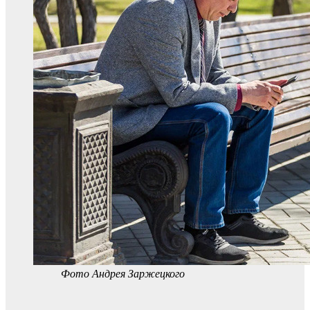
Фото Андрея Заржецкого