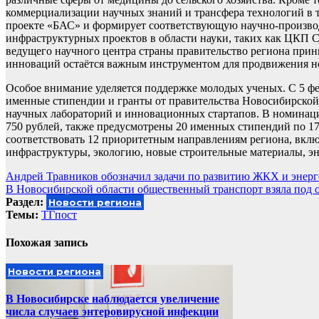
коммерциализации научных знаний и трансфера технологий в т
проекте «БАС» и формирует соответствующую научно-произво
инфраструктурных проектов в области науки, таких как ЦКП 
ведущего научного центра страны правительство региона при
инноваций остаётся важным инструментом для продвижения н
Особое внимание уделяется поддержке молодых ученых. С 5 фев
именные стипендии и гранты от правительства Новосибирской
научных лабораторий и инновационных стартапов. В номинац
750 рублей, также предусмотрены 20 именных стипендий по 17
соответствовать 12 приоритетным направлениям региона, вкл
инфраструктуры, экологию, новые строительные материалы, эн
Навигация
Андрей Травников обозначил задачи по развитию ЖКХ и энерге
В Новосибирской области общественный транспорт взяла под 
по
Раздел:
Новости региона
записям
Темы:
ТГпост
Похожая запись
Новости региона
В Новосибирске наблюдается увеличение
числа случаев энтеровирусной инфекции