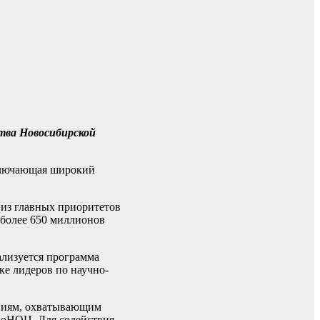
ства Новосибирской
включающая широкий
 из главных приоритетов
 более 650 миллионов
ализуется программа
ке лидеров по научно-
ениям, охватывающим
биоНОЦ. Для содействия