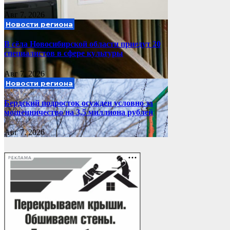
Авг 7, 2026
Новости региона
В сёла Новосибирской области приедут 20
специалистов в сфере культуры
Авг 7, 2026
Новости региона
Бердский подросток осужден условно за
мошенничество на 3,5 миллиона рублей
Авг 7, 2026
РЕКЛАМА