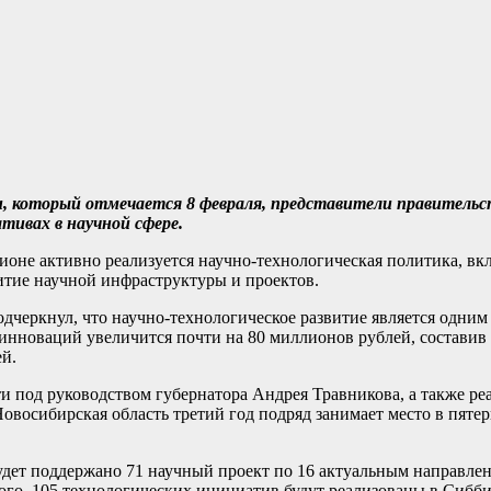
ки, который отмечается 8 февраля, представители правитель
ивах в научной сфере.
гионе активно реализуется научно-технологическая политика, 
витие научной инфраструктуры и проектов.
черкнул, что научно-технологическое развитие является одним
 инноваций увеличится почти на 80 миллионов рублей, составив
ей.
ти под руководством губернатора Андрея Травникова, а также ре
овосибирская область третий год подряд занимает место в пятер
будет поддержано 71 научный проект по 16 актуальным направл
того, 105 технологических инициатив будут реализованы в Сиб