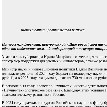
Фото с сайта правительства региона
На пресс-конференции, приуроченной к Дню российской нау
области поделились важной информацией о текущих инициат
Заместитель губернатора Ирина Мануйлова отметила, что в ре
спектр мер поддержки для ученых и инноваторов, а также раз
Министр науки и инновационной политики Вадим Васильев под
для власти региона. В 2024 году бюджет на поддержку науки и
рублей, а в 2025 году эта сумма достигнет 730 миллионов рубл
В регионе был создан совет по научно-технической деятельнос
«Научно-технологическое развитие». Благодаря этим усилиям Н
технологическому развитию в России.
В 2024 году в рамках конкурсов Российского научного фонда 
различные сферы от медицины до сельского хозяйства. Кроме 