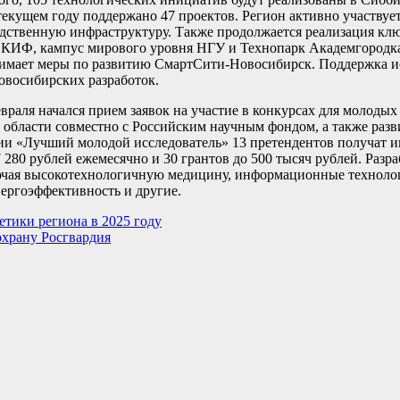
екущем году поддержано 47 проектов. Регион активно участвуе
дственную инфраструктуру. Также продолжается реализация кл
СКИФ, кампус мирового уровня НГУ и Технопарк Академгородка
нимает меры по развитию СмартСити-Новосибирск. Поддержка и
овосибирских разработок.
раля начался прием заявок на участие в конкурсах для молодых
 области совместно с Российским научным фондом, а также раз
ии «Лучший молодой исследователь» 13 претендентов получат 
 280 рублей ежемесячно и 30 грантов до 500 тысяч рублей. Разр
ючая высокотехнологичную медицину, информационные технолог
ергоэффективность и другие.
тики региона в 2025 году
охрану Росгвардия