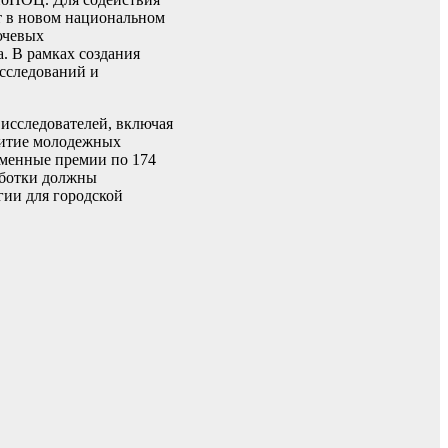
т в новом национальном
ючевых
. В рамках создания
сследований и
 исследователей, включая
витие молодежных
именные премии по 174
аботки должны
ии для городской