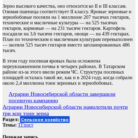
Зерно высокого качества, оно относится ко II и III классам.
Озимая пшеница соответствует II классу. Яровые зерновые и
зернобобовые посеяли на 1 миллионе 207 тысячах гектаров,
технические и масличные культуры — на 525 тысячах
гектаров, кормовые — на 231 тысяче гектаров. Картофель
посадили на 3,6 тысячи гектаров, овощи — на 439 гектарах.
План по техническим и масличным культурам перевыполнен
— засеяли 525 тысяч гектаров вместо запланированных 486
тысяч.
В этом году посевная яровых была осложнена
переувлажнением почвы в четырех районах. В Татарском
районе из-за этого ввели режим ЧС. Структура посевных
площадей осталась такой же, как и в 2024 году, когда собрали
около 2,4 миллиона тонн зерновых и зернобобовых.
Навигация
Аграрии Новосибирской области завершили
посевную кампанию
по
Аграрии Новосибирской области намолотили почти
записям
три млн тонн зерна
Раздел:
Сельское хозяйство
Темы:
ТГпост
Похожая запись