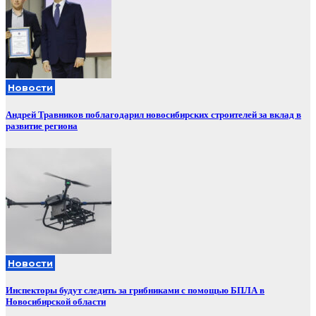
Новости
Андрей Травников поблагодарил новосибирских строителей за вклад в
развитие региона
Новости
Инспекторы будут следить за грибниками с помощью БПЛА в
Новосибирской области