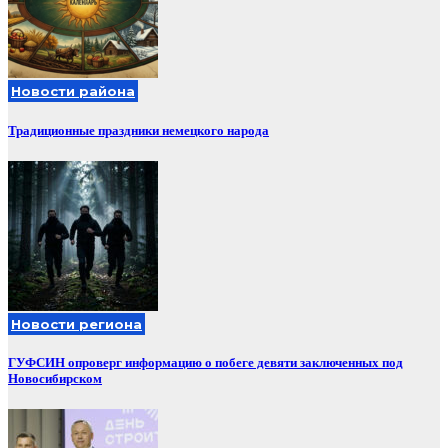
Новости района
Традиционные праздники немецкого народа
Новости региона
ГУФСИН опроверг информацию о побеге девяти заключенных под
Новосибирском