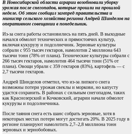
В Новосибирской области аграрии возобновили уборку
урожая после снегопадов, которые прошли на прошлой
неделе. Об этом сообщил зампред правительства и
министр сельского хозяйства региона Андрей Шинделов на
оперативном совещании в понедельник.
Из-за снега работы остановились на пять дней. В выходные
начался обмолот технических и прямостоячих культур,
включая кукурузу и подсолнечник. Зерновые культуры
собрали с 955 тысяч гектаров, намолотив 2 миллиона 643
тысячи тонн (78% от плана). Технические культуры собрали с
266 тысяч гектаров, намолотив 464 тысячи тонн (51% от
плана). Овощи убрали с 359 гектаров (83%), картофель — с
2,7 тысячи гектаров.
Андрей Шинделов отметил, что из-за липкого снега
возможны потери урожая свеклы и моркови, но капусту
удастся сохранить. В районах с сильным снегопадом, таких
как Краснозерский и Кочковский, аграрии начали обмолот
кукурузы и подсолнечника.
После таяния снега есть шанс собрать зерновые, хотя в
некоторых местах потери могут достигать 20%. В 2025 году в
регионе планируют намолотить 2,7–2,8 миллиона тонн
зерновых и зернобобовых.