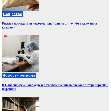
Общество
Риски и последствия неформальной занятости: о чём важно знать
каждому
Новости региона
В Новосибирске наблюдается увеличение числа случаев энтеровирусной
инфекции