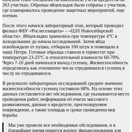
263 участках. Образцы яйцекладок были собраны с участков,
где планировалось проведение защитных мероприятий, еще
осенью.
После этого начался лабораторный этап, который проводил
филиал ФБУ «Рослесозащита» – «ЦЗЛ Новосибирской
области». Яйцекладки хранились при температуре 4°С в
холодильнике до начала исследований. Затем яйца
освобождали от пушка, отбирали 100 штук и помещали в
чашу Петри. Готовые образцы ставили в термостат при
температуре 23-25°С и относительной влажности 60-70%.
Через 7-10 дней начинался выход гусениц. Жизнеспособность
определялась как отношение числа отродившихся гусениц к
числу не отродившихся.
В результате лабораторных исследований среднее значение
жизнеспособности гусениц составило 68%. На основе этих
данных составляется акт обследования, где указываются место
проведения работ, информация об очагах массового
размножения, данные о вредителе, прогнозируемое
повреждение, а также площадь и сроки проведения мер
борьбы.
Мы уже провели все необходимые обследования, и в
ближайшее время решится вопрос финансирования для