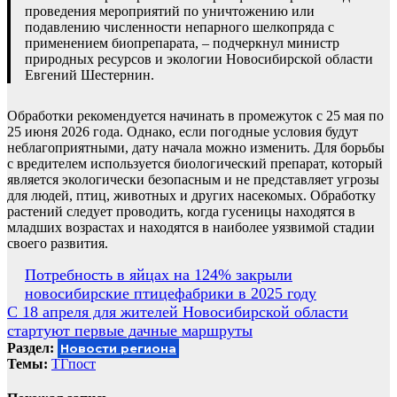
проведения мероприятий по уничтожению или
подавлению численности непарного шелкопряда с
применением биопрепарата, – подчеркнул министр
природных ресурсов и экологии Новосибирской области
Евгений Шестернин.
Обработки рекомендуется начинать в промежуток с 25 мая по
25 июня 2026 года. Однако, если погодные условия будут
неблагоприятными, дату начала можно изменить. Для борьбы
с вредителем используется биологический препарат, который
является экологически безопасным и не представляет угрозы
для людей, птиц, животных и других насекомых. Обработку
растений следует проводить, когда гусеницы находятся в
младших возрастах и находятся в наиболее уязвимой стадии
своего развития.
Навигация
Потребность в яйцах на 124% закрыли
новосибирские птицефабрики в 2025 году
по
С 18 апреля для жителей Новосибирской области
записям
стартуют первые дачные маршруты
Раздел:
Новости региона
Темы:
ТГпост