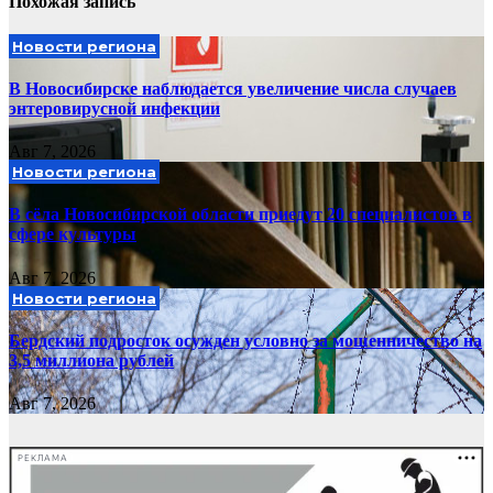
Похожая запись
Новости региона
В Новосибирске наблюдается увеличение числа случаев
энтеровирусной инфекции
Авг 7, 2026
Новости региона
В сёла Новосибирской области приедут 20 специалистов в
сфере культуры
Авг 7, 2026
Новости региона
Бердский подросток осужден условно за мошенничество на
3,5 миллиона рублей
Авг 7, 2026
РЕКЛАМА