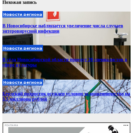
Похожая запись
Новости региона
В Новосибирске наблюдается увеличение числа случаев
энтеровирусной инфекции
Авг 7, 2026
Новости региона
В сёла Новосибирской области приедут 20 специалистов в
сфере культуры
Авг 7, 2026
Новости региона
Бердский подросток осужден условно за мошенничество на
3,5 миллиона рублей
Авг 7, 2026
РЕКЛАМА