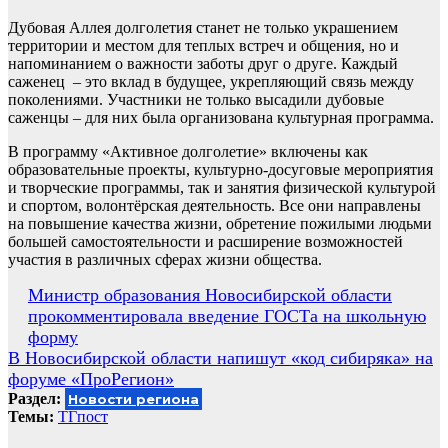
Дубовая Аллея долголетия станет не только украшением
территории и местом для теплых встреч и общения, но и
напоминанием о важности заботы друг о друге. Каждый
саженец – это вклад в будущее, укрепляющий связь между
поколениями. Участники не только высадили дубовые
саженцы – для них была организована культурная программа.
В программу «Активное долголетие» включены как
образовательные проекты, культурно-досуговые мероприятия
и творческие программы, так и занятия физической культурой
и спортом, волонтёрская деятельность. Все они направлены
на повышение качества жизни, обретение пожилыми людьми
большей самостоятельности и расширение возможностей
участия в различных сферах жизни общества.
Навигация
Министр образования Новосибирской области
прокомментировала введение ГОСТа на школьную
по
форму
записям
В Новосибирской области напишут «код сибиряка» на
форуме «ПроРегион»
Раздел:
Новости региона
Темы:
ТГпост