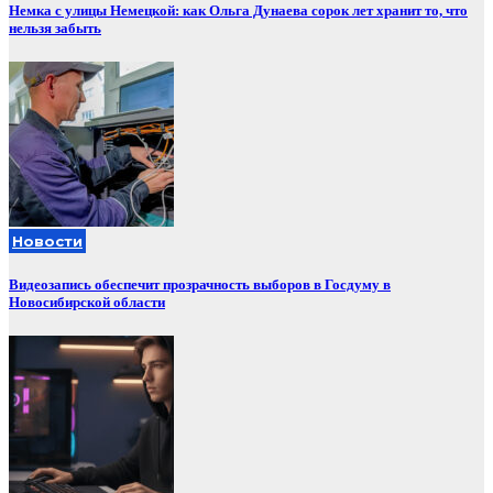
Немка с улицы Немецкой: как Ольга Дунаева сорок лет хранит то, что
нельзя забыть
Новости
Видеозапись обеспечит прозрачность выборов в Госдуму в
Новосибирской области