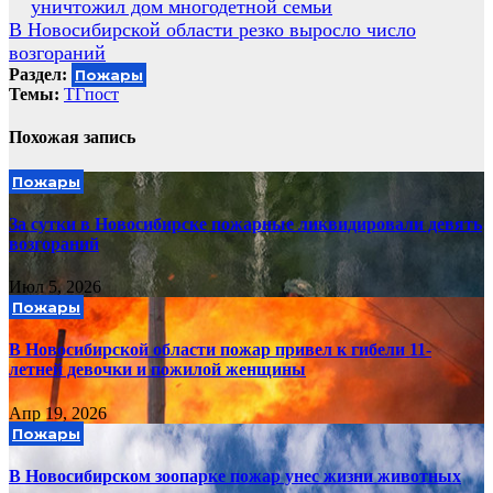
уничтожил дом многодетной семьи
по
В Новосибирской области резко выросло число
записям
возгораний
Раздел:
Пожары
Темы:
ТГпост
Похожая запись
Пожары
За сутки в Новосибирске пожарные ликвидировали девять
возгораний
Июл 5, 2026
Пожары
В Новосибирской области пожар привел к гибели 11-
летней девочки и пожилой женщины
Апр 19, 2026
Пожары
В Новосибирском зоопарке пожар унес жизни животных