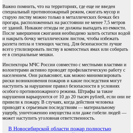
Важно помнить, что на территориях, где еще не введен
специальный противопожарный режим, сжигать мусор и
старую листву можно только в металлических бочках без
прогара, расположенных на расстоянии не менее 7,5 метров
от зданий. Никакие отходы не должны выпадать из емкости.
После завершения сжигания необходимо залить остатки водой
и накрыть бочку металлическим листом, чтобы избежать
разлета пепла и тлеющих частиц. Для безопасности лучше
всего утилизировать листву в компостных ямах или собирать
ее в специальные мешки.
Инспекторы МЧС России совместно с местными властями и
волонтерами активно проводят профилактическую работу с
населением. Они разъясняют, как можно минимизировать
риски возникновения пожаров и какие последствия могут
наступить за нарушение правил безопасности в условиях
особого противопожарного режима. Штрафы за такие
нарушения варьируются от 10 до 20 тысяч рублей, если они не
привели к пожару. В случаях, когда действия человека
приводят к серьезным последствиям — материальному
ущербу, уничтожению имущества или даже гибели людей —
может наступить уголовная ответственность.
Навигация
В Новосибирской области пожар полностью