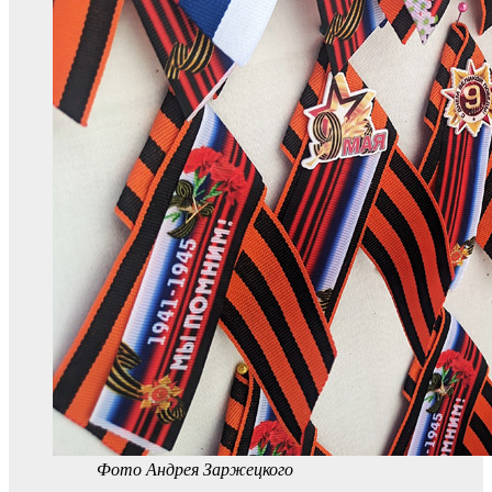
Фото Андрея Заржецкого