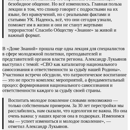
безобидное общение. Но всё изменилось. Главная польза
лекции в том, что спикер говорит с подростками на их
языке, без нравоучений, но с реальными фактами и
статьями УК. Надеюсь, всё, что они сегодня узнали,
поможет им в жизни и они не станут жертвами
террористов! Спасибо Обществу «Знание» за живой и
важный формат.
В «Доме Знаний» прошла еще одна лекция для специалистов
в сфере молодежной политики, преподавателей и
представителей органов власти региона. Александр Лукьянов
выступил с темой: «СВО как катализатор национального
самосознания и ответственности за судьбу нашей Родины».
Участники встречи обсудили, что патриотическое воспитание
— это не просто комплекс мероприятий, а фундаментальный
процесс формирования национального самосознания и
ответственности каждого за судьбу своей страны.
Воспитать молодое поколение словами невозможно —
только собственным примером. За 30 лет перестройки мы
расслабились, нам сказали, что идеология не важна. Но она
очень важна: у наших врагов она в подкорках. Изменимся
мы — успеет измениться и молодое поколение», —
отметил Александр Лукьянов.