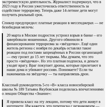
экстремистскую деятельность. Журналист подчеркнул, что в
2023 году в России ужесточилась ответственность за
содействие терроризму. Теперь даже 14-летние дети могут
получить реальный срок.
Спикер предупредил: платные реакции в мессенджерах — не
безобидная мелочь:
20 марта в Москве подросток устроил взрыв в банке – его
завербовали мошенники. Другого обвинили в
финансировании терроризма за «звёздочки». Ещё один
житель региона с ноября по декабрь оставлял такие
реакции под постами запрещённых в России организаций
— ему грозит до 15 лет тюрьмы. Мы думаем, что это
просто «звёздочки». Но это платная подписка, и деньги
уходят врагу. Враг покупает дроны, которые прилетают в
наши дома и убивают россиян. Понимаете? Если ты
нажимаешь на звёздочку — ты направляешь дрон.
Классный руководитель 5-го «В» класса новосибирской
школы № 189 Татьяна Якубовская поделилась впечатлениями
о лекции Общества «Знание»:
Я привела класс на эту лекцию, потому что дети живут в
интернете. Им кажется, что переписка с незнакомцем —