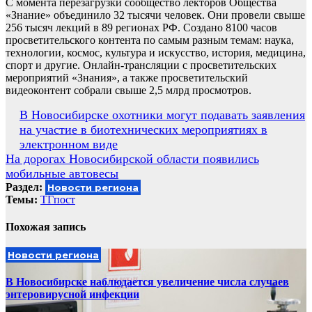
С момента перезагрузки сообщество лекторов Общества
«Знание» объединило 32 тысячи человек. Они провели свыше
256 тысяч лекций в 89 регионах РФ. Создано 8100 часов
просветительского контента по самым разным темам: наука,
технологии, космос, культура и искусство, история, медицина,
спорт и другие. Онлайн-трансляции с просветительских
мероприятий «Знания», а также просветительский
видеоконтент собрали свыше 2,5 млрд просмотров.
Навигация
В Новосибирске охотники могут подавать заявления
на участие в биотехнических мероприятиях в
по
электронном виде
записям
На дорогах Новосибирской области появились
мобильные автовесы
Раздел:
Новости региона
Темы:
ТГпост
Похожая запись
Новости региона
В Новосибирске наблюдается увеличение числа случаев
энтеровирусной инфекции