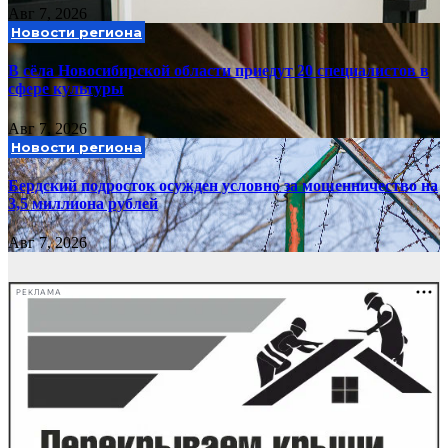
Авг 7, 2026
Новости региона
В сёла Новосибирской области приедут 20 специалистов в
сфере культуры
Авг 7, 2026
Новости региона
Бердский подросток осужден условно за мошенничество на
3,5 миллиона рублей
Авг 7, 2026
РЕКЛАМА